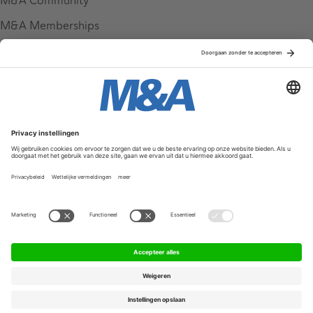
M&A Community
M&A Memberships
League Tables
M&A Magazine
Partners
Service & Contact
Contact
FAQ
Werken bij ons
Privacy Policy
Algemene Voorwaarden
Privacyinstellingen
© 2026 M&A