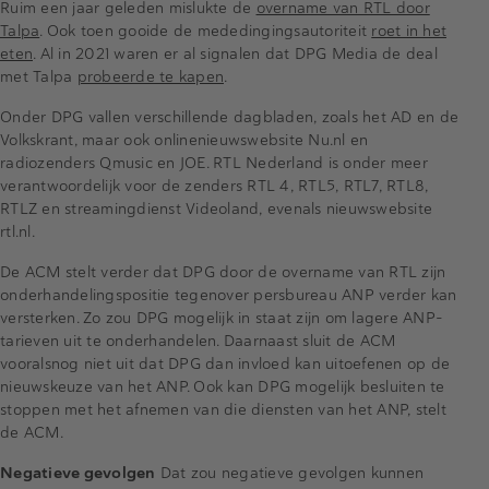
Ruim een jaar geleden mislukte de
overname van RTL door
Talpa
. Ook toen gooide de mededingingsautoriteit
roet in het
eten
. Al in 2021 waren er al signalen dat DPG Media de deal
met Talpa
probeerde te kapen
.
Onder DPG vallen verschillende dagbladen, zoals het AD en de
Volkskrant, maar ook onlinenieuwswebsite Nu.nl en
radiozenders Qmusic en JOE. RTL Nederland is onder meer
verantwoordelijk voor de zenders RTL 4, RTL5, RTL7, RTL8,
RTLZ en streamingdienst Videoland, evenals nieuwswebsite
rtl.nl.
De ACM stelt verder dat DPG door de overname van RTL zijn
onderhandelingspositie tegenover persbureau ANP verder kan
versterken. Zo zou DPG mogelijk in staat zijn om lagere ANP-
tarieven uit te onderhandelen. Daarnaast sluit de ACM
vooralsnog niet uit dat DPG dan invloed kan uitoefenen op de
nieuwskeuze van het ANP. Ook kan DPG mogelijk besluiten te
stoppen met het afnemen van die diensten van het ANP, stelt
de ACM.
Negatieve gevolgen
Dat zou negatieve gevolgen kunnen