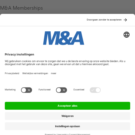
M&A Memberships
League Tables
M&A Magazine
Partners
Service & Contact
Contact
FAQ
Werken bij ons
Privacy Policy
Algemene Voorwaarden
Privacyinstellingen
© 2026 M&A