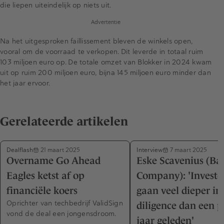
die liepen uiteindelijk op niets uit.
Advertentie
Na het uitgesproken faillissement bleven de winkels open,
vooral om de voorraad te verkopen. Dit leverde in totaal ruim
103 miljoen euro op. De totale omzet van Blokker in 2024 kwam
uit op ruim 200 miljoen euro, bijna 145 miljoen euro minder dan
het jaar ervoor.
Gerelateerde artikelen
Dealflash
Interview
21 maart 2025
7 maart 2025
Overname Go Ahead
Eske Scavenius (Ba
Eagles ketst af op
Company): 'Investe
financiële koers
gaan veel dieper in
Oprichter van techbedrijf ValidSign
diligence dan een 
vond de deal een jongensdroom.
jaar geleden'