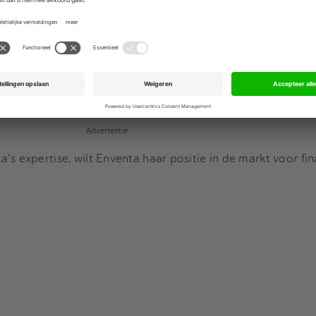
 hoofdkantoor in Karlsruhe, Duitsland, levert boekhoudsoft
 klanten in de DACH-regio.
Advertentie
s expertise, wilt Enventa haar positie in de markt voor fin