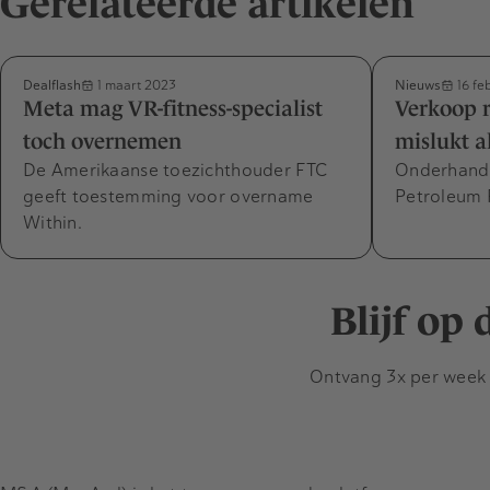
Gerelateerde artikelen
Dealflash
Nieuws
1 maart 2023
16 fe
Meta mag VR-fitness-specialist
Verkoop r
toch overnemen
mislukt a
De Amerikaanse toezichthouder FTC
Onderhande
geeft toestemming voor overname
Petroleum R
Within.
Blijf op
Ontvang 3x per week d