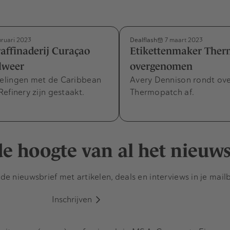
Dealflash
bruari 2023
7 maart 2023
affinaderij Curaçao
Etikettenmaker The
lweer
overgenomen
lingen met de Caribbean
Avery Dennison rondt ov
efinery zijn gestaakt.
Thermopatch af.
 de hoogte van al het nieuw
e nieuwsbrief met artikelen, deals en interviews in je mail
Inschrijven