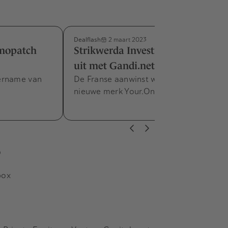
Dealflash
2 maart 2023
rmopatch
Strikwerda Investments breidt
uit met Gandi.net
ername van
De Franse aanwinst wordt deel van het
nieuwe merk Your.Online.
s
box