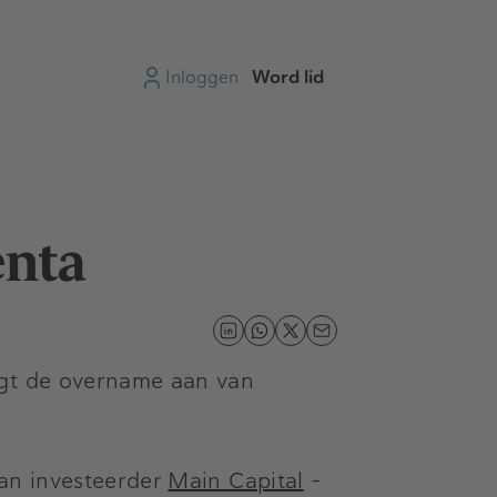
Inloggen
Word lid
enta
igt de overname aan van
an investeerder
Main Capital
-