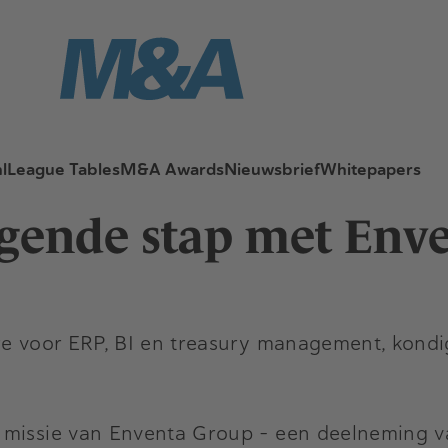
l
League Tables
M&A Awards
Nieuwsbrief
Whitepapers
lgende stap met Env
are voor ERP, BI en treasury management, kond
 missie van Enventa Group - een deelneming v