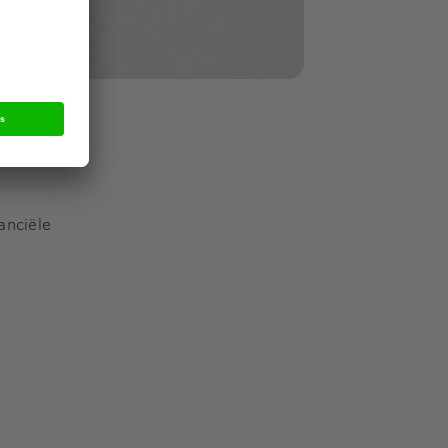
ware voor
anciële