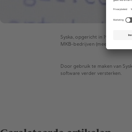
Syska, opgericht in 1992 en met
MKB-bedrijven (meer dan 3.000
Door gebruik te maken van Syska'
software verder versterken.