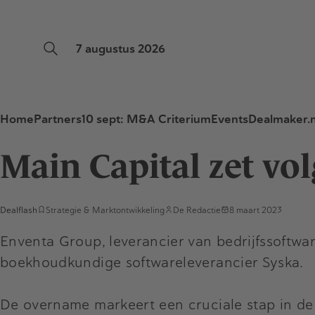
7 augustus 2026
Home
Partners
10 sept: M&A Criterium
Events
Dealmaker.n
Main Capital zet vo
Dealflash
Strategie & Marktontwikkeling
De Redactie
8 maart 2023
Enventa Group, leverancier van bedrijfssoftw
boekhoudkundige softwareleverancier Syska.
De overname markeert een cruciale stap in de