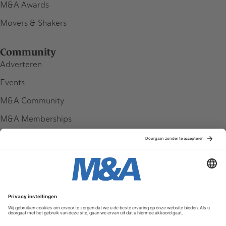
M&A Awards
Movers & Shakers
Community
Adverteren
Events
M&A Community
M&A Memberships
League Tables
M&A Magazine
Partners
Service & Contact
Contact