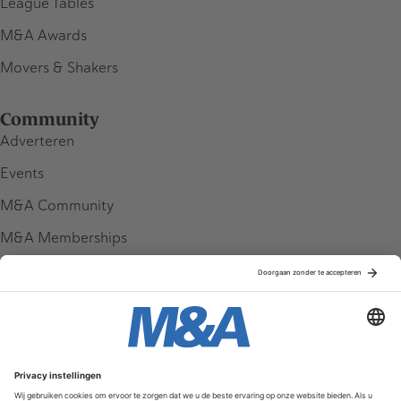
League Tables
M&A Awards
Movers & Shakers
Community
Adverteren
Events
M&A Community
M&A Memberships
League Tables
M&A Magazine
Partners
Service & Contact