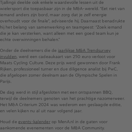
Tjallingii deelde ook enkele waardevolle lessen uit de
wielersport die toepasbaar zijn in de M&A-wereld. “Eet niet van
iemand anders zijn bord, maar zorg dat je zelf energie
overhoudt voor de finale", adviseerde hij. Daarnaast benadrukte
hij het belang van samenwerking en teamgeest: “Zoek iemand
die je kan versterken, want alleen met een goed team kun je
echte overwinningen behalen.”
Onder de deelnemers die de
jaarlijkse M&A Trendsurvey
invulden
, werd een cadeaukaart van 250 euro verloot voor
Maats Cycling Culture. Deze prijs werd gewonnen door Frank
Rijken, professioneel turner en due diligence analist bij PwC,
die afgelopen zomer deelnam aan de Olympische Spelen in
Parijs.
De dag werd in stijl afgesloten met een ontspannen BBQ,
terwijl de deelnemers genoten van het prachtige nazomerweer.
Het M&A Criterium 2024 was wederom een geslaagde editie,
en velen kijken nu al uit naar volgend jaar.
Houd de
events-kalender
op MenA.nl in de gaten voor
aankomende evenementen voor de M&A Community.