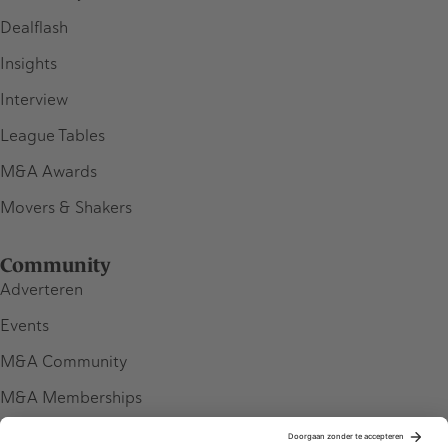
Dealflash
Insights
Interview
League Tables
M&A Awards
Movers & Shakers
Community
Adverteren
Events
M&A Community
M&A Memberships
League Tables