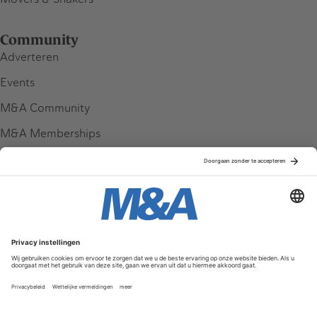
Community
Adverteren
Events
M&A Community
M&A Memberships
League Tables
M&A Magazine
Partners
Service & Contact
Contact
FAQ