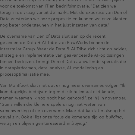
voor de toekomst van IT en bedrijfsinnovatie. "Dat zien we
terug in de vraag vanuit de markt. Met de expertise van Den of
Data versterken we onze propositie en kunnen we onze klanten
nog beter ondersteunen in het juist inzetten van data."
De overname van Den of Data sluit aan op de recent
gelanceerde Data & AI Tribe van RawWorks binnen de
Interstellar Group. Waar de Data & AI Tribe zich richt op advies,
strategie en implementatie van geavanceerde AI-oplossingen
binnen bedrijven, brengt Den of Data aanvullende specialisatie
in dataplatformen, data-analyse, AI-modellering en
procesoptimalisatie mee.
Van Montfoort sluit niet dat er nog meer overnames volgen. “Ik
kom dagelijks bedrijven tegen die ik helemaal niet kende,
namen waarvan ik nog nooit had gehoord", zei hij in november.
"Soms willen die kleinere spelers nog niet weten van
samenwerking of een overname. Maar dat kan later alsnog het
geval zijn. Ook al ligt onze focus de komende tijd op
building
,
we zijn en blijven geïnteresseerd in
buying
."