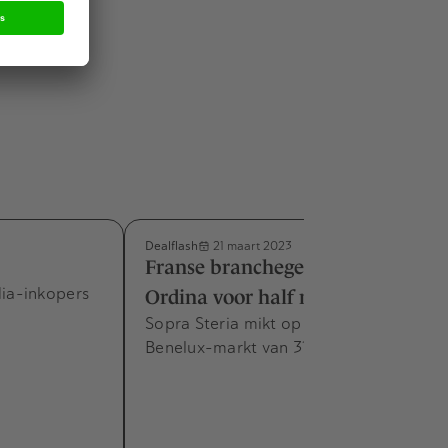
Dealflash
21 maart 2023
Franse branchegenoot koopt
ia-inkopers
Ordina voor half miljard
Sopra Steria mikt op de lucratieve
Benelux-markt van 31 miljard euro.