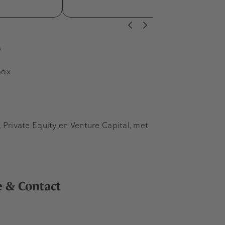
s
box
Private Equity en Venture Capital, met
e & Contact