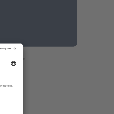
nner. Door de
pers.
isbladen en
de AdShop-
 inkopen.
 landelijke
eer al hun