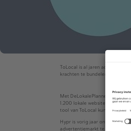
ToLocal is al jaren actief en v
krachten te bundelen, wil Hypr 
Met DeLokalePlanner-tool van T
1.200 lokale websites. Het is m
tool van ToLocal kunnen adverte
Hypr is vorig jaar ontstaan als 
advertentiemarkt te behartigen.