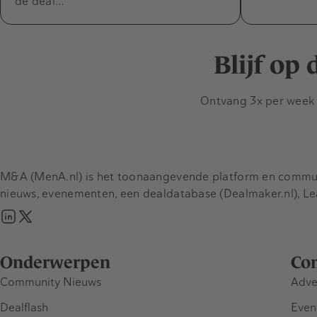
de deal…
Blijf op
Ontvang 3x per week d
M&A (MenA.nl) is het toonaangevende platform en communit
nieuws, evenementen, een dealdatabase (Dealmaker.nl), L
Onderwerpen
Co
Community Nieuws
Adve
Dealflash
Even