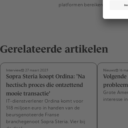
platformen bereiken.
Gerelateerde artikelen
Interview
Nieuws
27 maart 2023
16 ma
Sopra Steria koopt Ordina: 'Na
Volgende
hectisch proces die ontzettend
probleem
Grote Amer
mooie transactie'
interesse i
IT-dienstverlener Ordina komt voor
518 miljoen euro in handen van de
beursgenoteerde Franse
branchegenoot Sopra Steria. Vier bij