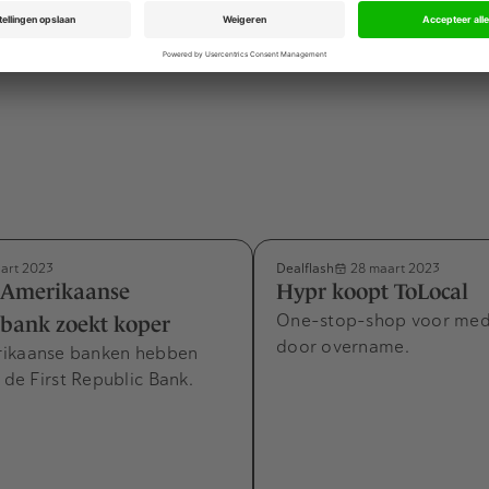
Dealflash
art 2023
28 maart 2023
 Amerikaanse
Hypr koopt ToLocal
One-stop-shop voor med
bank zoekt koper
door overname.
ikaanse banken hebben
n de First Republic Bank.