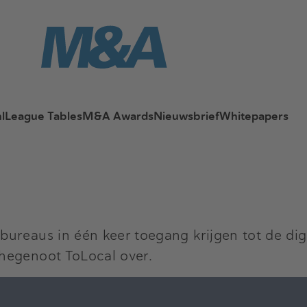
l
League Tables
M&A Awards
Nieuwsbrief
Whitepapers
ureaus in één keer toegang krijgen tot de digi
hegenoot ToLocal over.