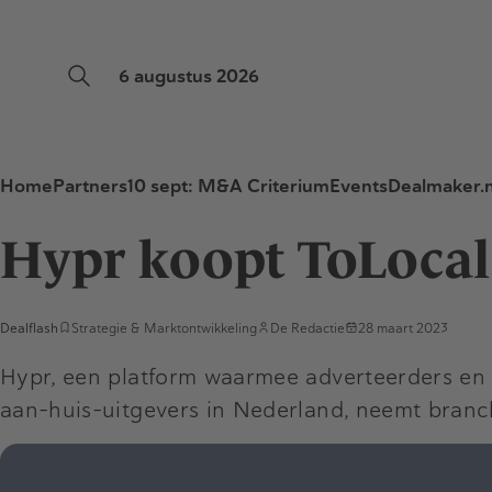
6 augustus 2026
Home
Partners
10 sept: M&A Criterium
Events
Dealmaker.n
Hypr koopt ToLocal
Dealflash
Strategie & Marktontwikkeling
De Redactie
28 maart 2023
Hypr, een platform waarmee adverteerders en b
aan-huis-uitgevers in Nederland, neemt branc