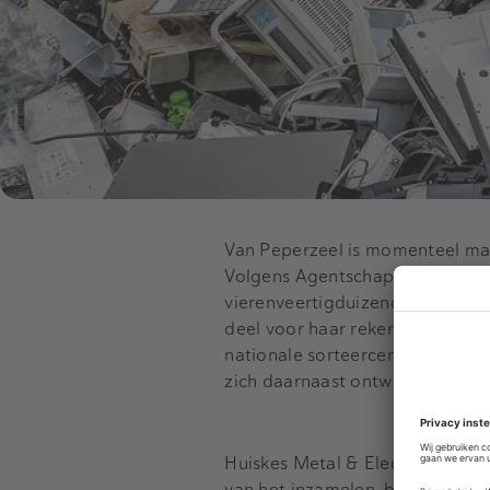
Van Peperzeel is momenteel mark
Volgens Agentschap NL (gelieerd
vierenveertigduizend ton accu’s
deel voor haar rekening, reden w
nationale sorteercentrum van al
zich daarnaast ontwikkeld tot k
Huiskes Metal & Electronics Rec
van het inzamelen, bewerken en 