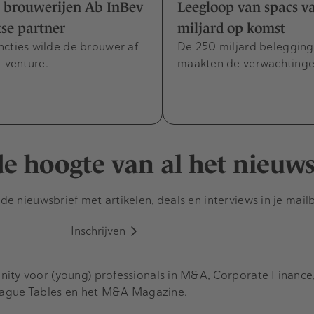
e brouwerijen Ab InBev
Leegloop van spacs v
se partner
miljard op komst
cties wilde de brouwer af
De 250 miljard belegging
t venture.
maakten de verwachtingen
 de hoogte van al het nieuw
e nieuwsbrief met artikelen, deals en interviews in je mail
Inschrijven
y voor (young) professionals in M&A, Corporate Finance, 
eague Tables en het M&A Magazine.