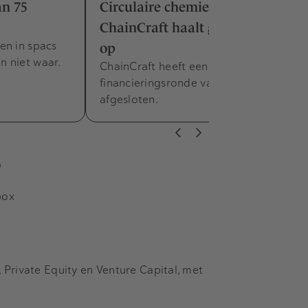
an 75
Circulaire chemiescale-up
ChainCraft haalt groeikapitaal
en in spacs
op
 niet waar.
ChainCraft heeft een
financieringsronde van 11 miljoen euro
afgesloten.
s
box
Private Equity en Venture Capital, met