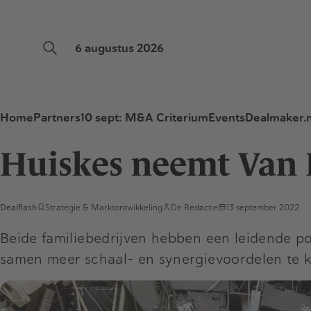
6 augustus 2026
Home
Partners
10 sept: M&A Criterium
Events
Dealmaker.n
Huiskes neemt Van 
Dealflash
Strategie & Marktontwikkeling
De Redactie
13 september 2022
Beide familiebedrijven hebben een leidende p
samen meer schaal- en synergievoordelen te 