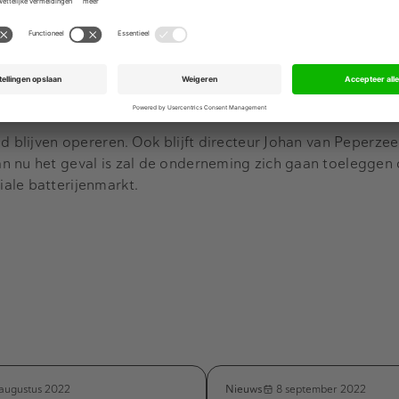
e tonnen aan e-waste, zoals laptops, oude mobieltjes en hui
 bestaande uit Dirk en Koen Huiskes, verwacht dat het aande
val in de toekomst verder zal toenemen. Daardoor vullen de 
uiskes elkaar goed aan, en kunnen beide ondernemingen oo
e verwerking en traceerbaarheid van e-waste blijven garan
d blijven opereren. Ook blijft directeur Johan van Peperzee
n nu het geval is zal de onderneming zich gaan toeleggen 
ale batterijenmarkt.
Nieuws
augustus 2022
8 september 2022