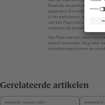
Waalwijk verwerkt jaarlijks vel
apparaten. De huidige directie,
in het elektronica- en metaalaf
van Van Peperzeel en die van H
toekomst de (wettelijk) correct
Van Peperzeel zal vanuit Lelysta
bedrijf verbonden. Nog meer da
ontwikkelingen binnen de mondi
Gerelateerde artikelen
Dealflash
Dealflash
7 september 2022
22 