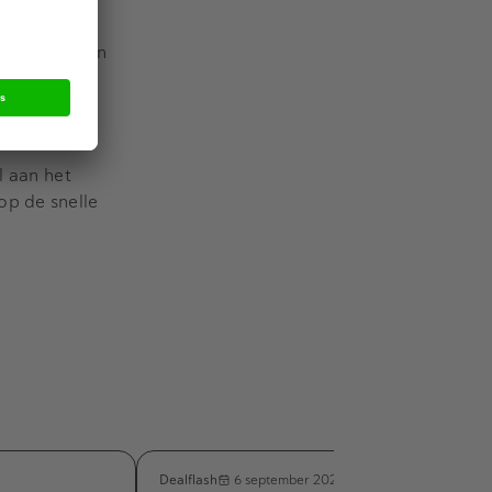
shoudelijke
el batterijen
activiteiten
k in de
deren.
l aan het
op de snelle
Dealflash
6 september 2022