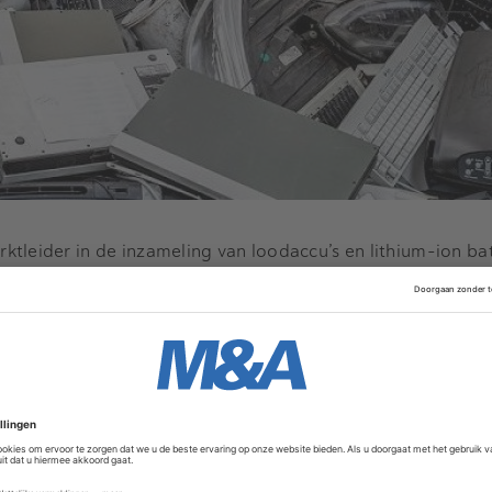
tleider in de inzameling van loodaccu’s en lithium-ion bat
 aan het ministerie van VROM) worden in ons land jaarlijks
 en batterijen afgedankt. Hiervan neemt Van Peperzeel het
aarom Stibat (Stichting Batterijen) het bedrijf beschouwt a
le afgedankte accu’s en batterijen in Nederland. De onder
enniscentrum voor batterijtechnologie.
Advertentie
ycling is de afgelopen jaren uitgegroeid tot specialist op 
recyclen van afgedankte elektronica en metalen. Dit familie