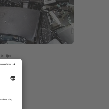
terijen.
 zo’n
 grootste
ls hét
neming heeft
het gebied
bedrijf uit