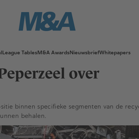
l
League Tables
M&A Awards
Nieuwsbrief
Whitepapers
Peperzeel over
ositie binnen specifieke segmenten van de rec
kunnen behalen.