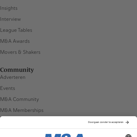
Insights
Interview
League Tables
M&A Awards
Movers & Shakers
Community
Adverteren
Events
M&A Community
M&A Memberships
League Tables
M&A Magazine