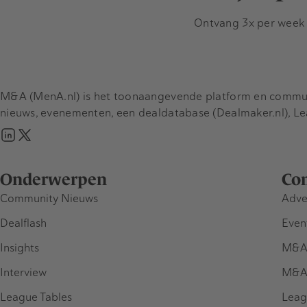
Ontvang 3x per week d
M&A (MenA.nl) is het toonaangevende platform en communit
nieuws, evenementen, een dealdatabase (Dealmaker.nl), L
Onderwerpen
Co
Community Nieuws
Adve
Dealflash
Even
Insights
M&A
Interview
M&A
League Tables
Leag