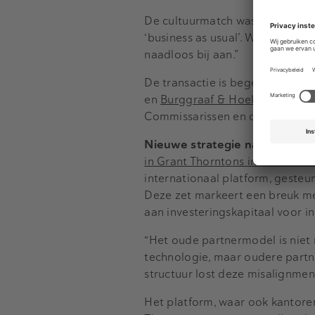
De cultuurmatch was volgens Blö
‘business as usual’. We zoeken 
naadloos bij aan.”
De transactie is begeleid door
A
en
Burggraaf & Hoekstra
(jurid
Commissarissen en de ondernem
Nieuwe strategie na aansluitin
in Grant Thorntons internationa
internationaal platform, geste
Deze zet markeert een breuk met
aan investeringskapitaal voor i
“Het oude partnermodel is niet 
technologie, maar oudere partn
structuur lost deze misalignmen
Het platform, waar ook kantoren 