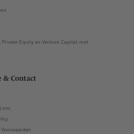
box
Private Equity en Venture Capital, met
e & Contact
j ons
licy
 Voorwaarden