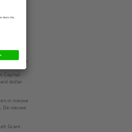
 dan
PI sluit hier
dvisering)
ad van
ieuwste stap
en
n Capital.
ard dollar
ren in nieuwe
j. De nieuwe
telt Grant