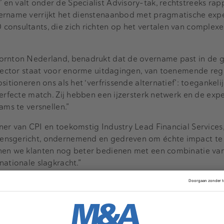
en valt onder de Specialist Advisory-tak, rechtstreeks ra
ername verrijkt het dienstenaanbod met pragmatische expe
onsultants, die zich richten op het vertalen van complexe
ornton Nederland, benadrukt dat de overname past in de 
 sector staat voor enorme uitdagingen, van toenemende reg
itioneren ons als het ‘verfrissende alternatief’: toegankelij
perfecte match. Zij hebben een ijzersterk netwerk en de exp
ams te versnellen.”
er van CPI en toekomstig Industry Lead Financial Services,
ensgericht, ondernemend en gedreven om échte impact te
nen we klanten nog beter bedienen met een combinatie va
nationale slagkracht.”
t van Écht’-filosofie, waarbij oprechte aandacht voor mens
an CPI: “Toen ik CPI oprichtte, wilde ik de traditionele co
entraal te stellen. Deze stap biedt een fantastisch nieuw
te schaal te versnellen.”