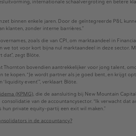
esluitvorming, internationale schaalvergroting en betere k
mzet binnen enkele jaren. Door de geïntegreerde P&L kunn
n klanten, zonder interne barrières.”
overnames, zoals die van CPI, om marktaandeel in Financial
 we tot voor kort bijna nul marktaandeel in deze sector. M
 dat”, zegt Blöte.
t Thornton bovendien aantrekkelijker voor jong talent, om
n te kopen. “Je wordt partner als je goed bent, en krijgt opt
‘liquidity event’”, verklaart Blöte.
uidema (KPMG)
, die de aansluiting bij New Mountain Capita
de consolidatie van de accountancysector. “Ik verwacht dat 
s hun private equity-partij een exit wil maken.”
onsolidators in de accountancy?