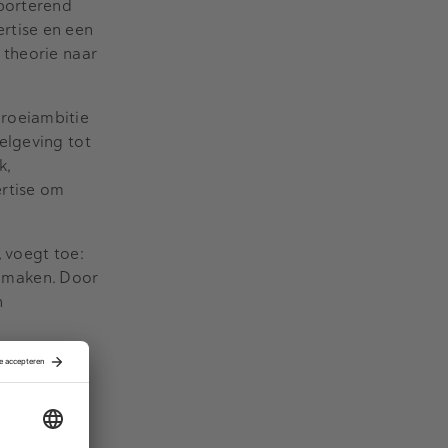
pporterend
rtise en een
 theorie naar
groeiambitie
elgeving tot
k,
ertise om
 voegt toe:
 maken. Door
n
en centraal
nsultancy
 podium om