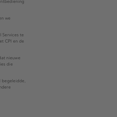
lantbediening
en we
 Services te
et CPI en de
dat nieuwe
ies die
l begeleidde,
andere