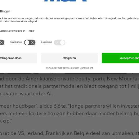
te een cruciale factor: “Bij Grant Thornton gaan we verder
andere perspectieven om tot betere oplossingen te komen. C
lvarez & Marsal
(financiële due diligence),
Marktlink
(M&A-a
ische advisering). De overname is goedgekeurd door de Ra
ingsraad van Grant Thornton Nederland.
g bij internationaal platform
De overname van CPI is
de n
le groeistrategie
. Vorig jaar
sloot het kantoor zich aan
bij e
und door de Amerikaanse private equity-partij New Mountai
 het traditionele partnermodel en biedt toegang tot 1 milj
nnovatie, waaronder AI.
meer houdbaar”, aldus Blöte. “Jonge partners willen investe
ers met een kortere horizon hebben daar minder belang bi
t op.”
uit de VS, Ierland, Frankrijk en België deel van uitmaken, s