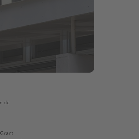
an de
 Grant