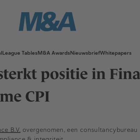
l
League Tables
M&A Awards
Nieuwsbrief
Whitepapers
erkt positie in Fina
ame CPI
ce B.V.
overgenomen, een consultancybureau g
liance & integriteit.