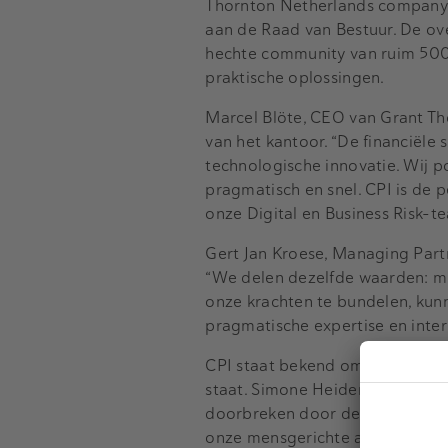
Thornton Netherlands company’ 
aan de Raad van Bestuur. De ov
hechte community van ruim 500 c
praktische oplossingen.
Marcel Blöte, CEO van Grant Th
van het kantoor. “De financiële
technologische innovatie. Wij pos
pragmatisch en snel. CPI is de 
onze Digital en Business Risk-te
Gert Jan Kroese, Managing Partn
“We delen dezelfde waarden: m
onze krachten te bundelen, kun
pragmatische expertise en inter
CPI staat bekend om zijn ‘Krach
staat. Simone Heidema, founder v
doorbreken door de mens weer c
onze mensgerichte aanpak op gro