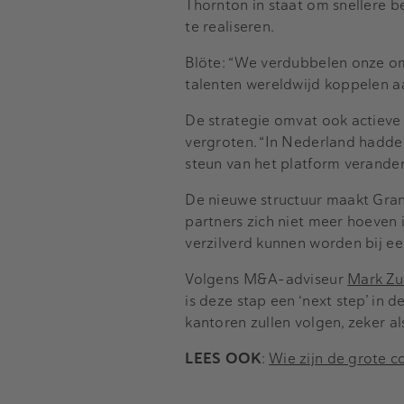
Thornton in staat om snellere b
te realiseren.
Blöte: “We verdubbelen onze o
talenten wereldwijd koppelen aa
De strategie omvat ook actieve 
vergroten. “In Nederland hadden
steun van het platform verandert
De nieuwe structuur maakt Gran
partners zich niet meer hoeven i
verzilverd kunnen worden bij een 
Volgens M&A-adviseur
Mark Z
is deze stap een ‘next step’ in 
kantoren zullen volgen, zeker al
LEES OOK
:
Wie zijn de grote c