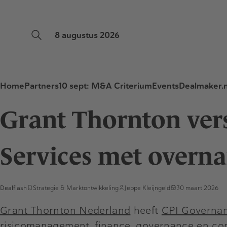
8 augustus 2026
Home
Partners
10 sept: M&A Criterium
Events
Dealmaker.n
Grant Thornton verst
Services met overn
Dealflash
Strategie & Marktontwikkeling
Jeppe Kleijngeld
30 maart 2026
Grant Thornton Nederland
heeft
CPI Governan
risicomanagement, finance, governance en comp