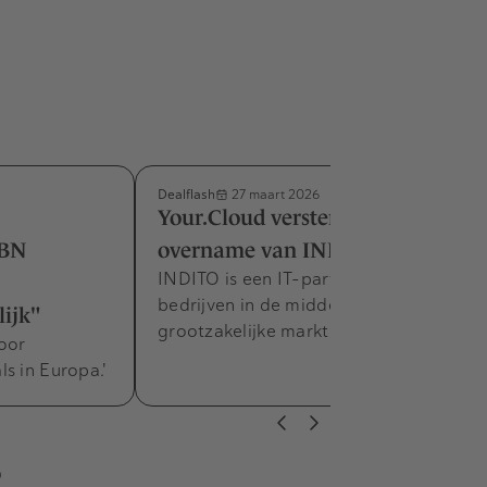
Dealflash
27 maart 2026
Your.Cloud versterkt positie met
ABN
overname van INDITO
INDITO is een IT-partner voor
bedrijven in de midden- en
ijk"
grootzakelijke markt.
oor
s in Europa.'
s