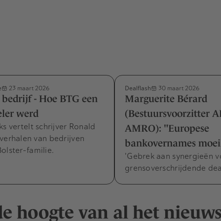
e
Dealflash
23 maart 2026
30 maart 2026
n bedrijf - Hoe BTG een
Marguerite Bérard
eler werd
(Bestuursvoorzitter 
ks vertelt schrijver Ronald
AMRO): "Europese
verhalen van bedrijven
bankovernames moeil
olster-familie.
'Gebrek aan synergieën v
grensoverschrijdende deal
 de hoogte van al het nieuw