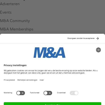
Adverteren
Events
M&A Community
M&A Memberships
League Tables
M&A Magazine
Partners
Service & Contact
Contact
FAQ
Werken bij ons
Privacy Policy