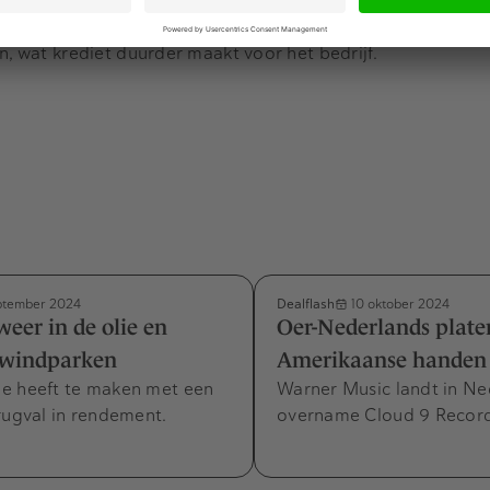
l
Boeing
wil ophalen met nieuwe aandelen. Onlangs werd du
aars een junkstatus dreigt te krijgen. Dat betekent dat gel
n, wat krediet duurder maakt voor het bedrijf.
Dealflash
ptember 2024
10 oktober 2024
weer in de olie en
Oer-Nederlands plate
 windparken
Amerikaanse handen
e heeft te maken met een
Warner Music landt in N
rugval in rendement.
overname Cloud 9 Record