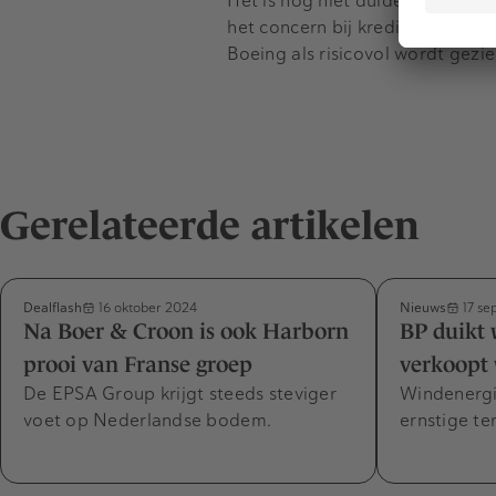
Het is nog niet duidelijk hoevee
het concern bij kredietbeoordel
Boeing
als risicovol wordt gezie
Gerelateerde artikelen
Dealflash
Nieuws
16 oktober 2024
17 se
Na Boer & Croon is ook Harborn
BP duikt 
prooi van Franse groep
verkoopt
De EPSA Group krijgt steeds steviger
Windenergi
voet op Nederlandse bodem.
ernstige te