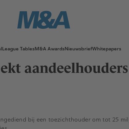
l
League Tables
M&A Awards
Nieuwsbrief
Whitepapers
ekt aandeelhouders
ingediend bij een toezichthouder om tot 25 mil
ies.