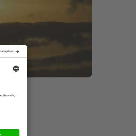
den moeten
 een veel
 de