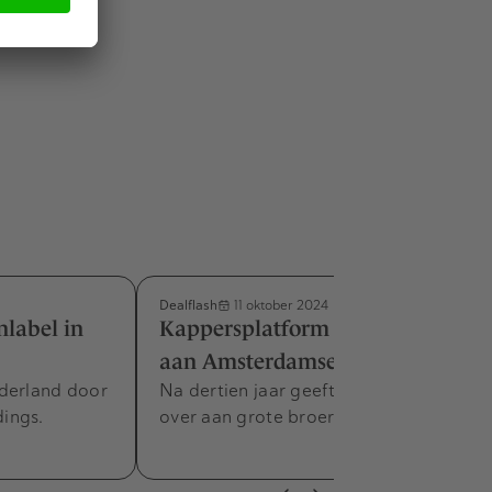
idelijk dat
d lenen aan
Dealflash
11 oktober 2024
nlabel in
Kappersplatform maakt einde
aan Amsterdamse concurrent
ederland door
Na dertien jaar geeft Salonized zich
ings.
over aan grote broer Threatwell.