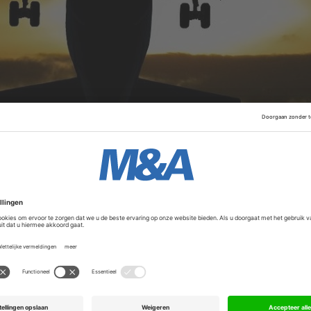
rzorgsmaatregelen die het bedrijf voldoende mogelijkhe
nciële verplichtingen te kunnen voldoen.
Boeing
kampt met
grijke 737 MAX-toestellen door een staking en zorgen over
Advertentie