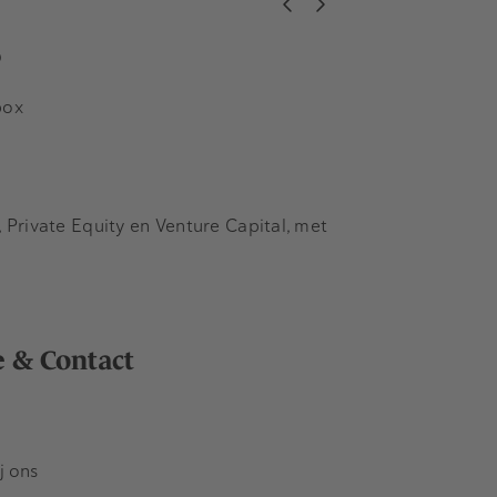
s
box
Private Equity en Venture Capital, met
e & Contact
j ons