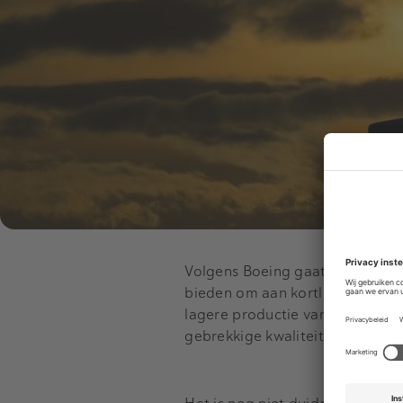
Volgens
Boeing
gaat het om voo
bieden om aan kortlopende fina
lagere productie van zijn belan
gebrekkige kwaliteitscontroles.