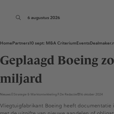
6 augustus 2026
Home
Partners
10 sept: M&A Criterium
Events
Dealmaker.n
Geplaagd Boeing zo
miljard
Nieuws
Strategie & Marktontwikkeling
De Redactie
16 oktober 2024
Vliegtuigfabrikant Boeing heeft documentatie 
met de uitgifte van nieuwe aandelen of obligat