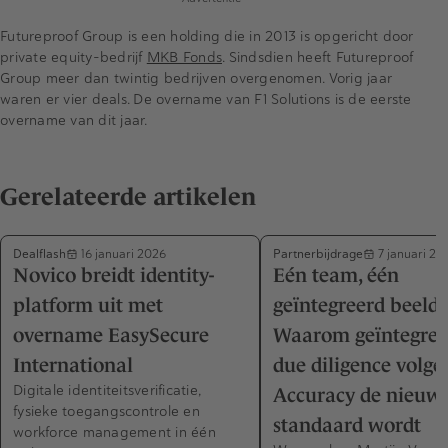
Futureproof Group is een holding die in 2013 is opgericht door
private equity-bedrijf
MKB Fonds
. Sindsdien heeft Futureproof
Group meer dan twintig bedrijven overgenomen. Vorig jaar
waren er vier deals. De overname van F1 Solutions is de eerste
overname van dit jaar.
Gerelateerde artikelen
Dealflash
Partnerbijdrage
16 januari 2026
7 januari 20
Novico breidt identity-
Eén team, één
platform uit met
geïntegreerd beeld 
overname EasySecure
Waarom geïntegree
International
due diligence volge
Digitale identiteitsverificatie,
Accuracy de nieuw
fysieke toegangscontrole en
standaard wordt
workforce management in één