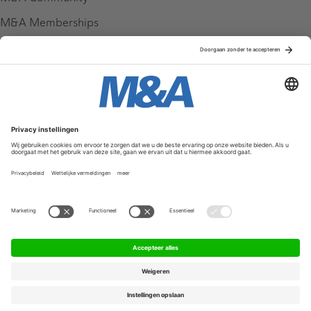
M&A Memberships
League Tables
M&A Magazine
Partners
Service & Contact
Contact
FAQ
Werken bij ons
Privacy Policy
Algemene Voorwaarden
Privacyinstellingen
© 2026 M&A