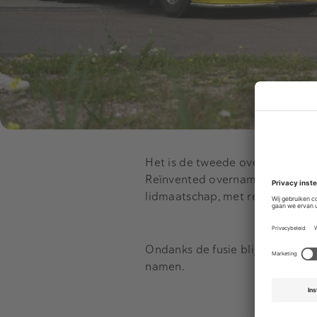
Het is de tweede overname van 
Reïnvented overnam. Dit is een
lidmaatschap, met real-time co
Ondanks de fusie blijven Theo 
namen.