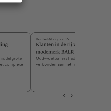
Dealflash
22 juli 2025
ling
Klanten in de rij voor gevallen
modemerk BALR
middelgrote
Oud-voetballers hadden zich in 2018
met complexe
verbonden aan het merk.
s