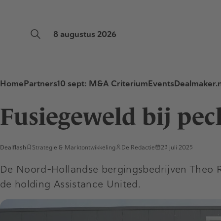
8 augustus 2026
Home
Partners
10 sept: M&A Criterium
Events
Dealmaker.n
Fusiegeweld bij pe
Dealflash
Strategie & Marktontwikkeling
De Redactie
23 juli 2025
De Noord-Hollandse bergingsbedrijven Theo Ro
de holding Assistance United.