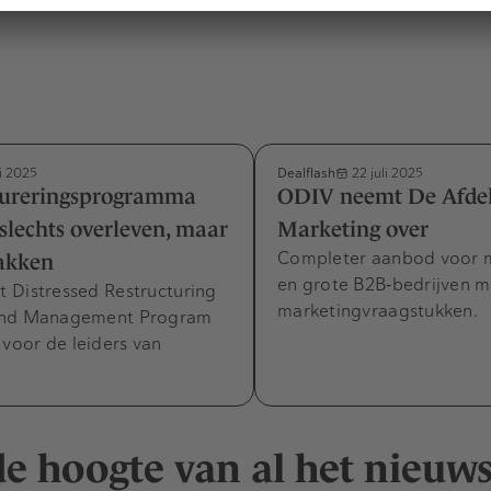
Dealflash
li 2025
22 juli 2025
tureringsprogramma
ODIV neemt De Afde
 slechts overleven, maar
Marketing over
Completer aanbod voor 
akken
en grote B2B‑bedrijven 
 Distressed Restructuring
marketingvraagstukken.
und Management Program
 voor de leiders van
 de hoogte van al het nieuw