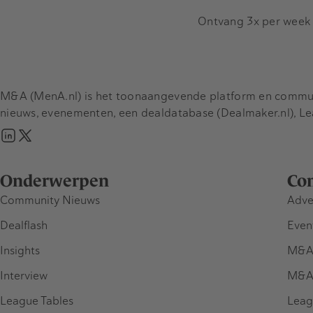
Ontvang 3x per week d
M&A (MenA.nl) is het toonaangevende platform en communit
nieuws, evenementen, een dealdatabase (Dealmaker.nl), L
Onderwerpen
Co
Community Nieuws
Adve
Dealflash
Even
Insights
M&A
Interview
M&A
League Tables
Leag