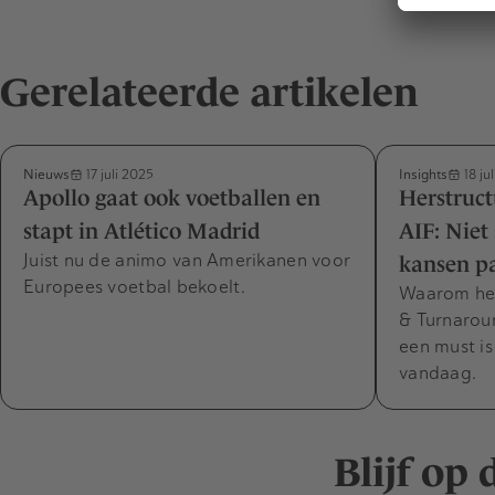
Gerelateerde artikelen
Nieuws
Insights
17 juli 2025
18 ju
Apollo gaat ook voetballen en
Herstruc
stapt in Atlético Madrid
AIF: Niet
Juist nu de animo van Amerikanen voor
kansen p
Europees voetbal bekoelt.
Waarom het
& Turnaro
een must is
vandaag.
Blijf op