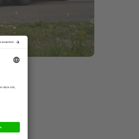
ce
nder
Europa.
r hun eigen