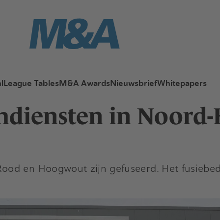
l
League Tables
M&A Awards
Nieuwsbrief
Whitepapers
chdiensten in Noord
od en Hoogwout zijn gefuseerd. Het fusiebedr