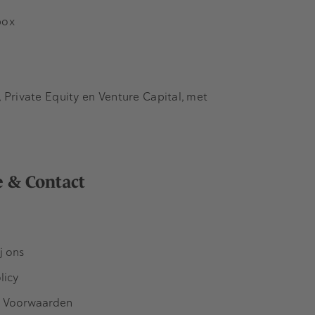
box
Private Equity en Venture Capital, met
e & Contact
j ons
licy
 Voorwaarden