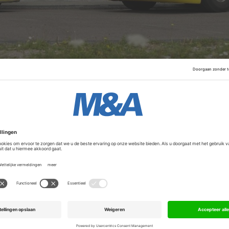
Assistance Unites, dat een maand eerder Breakdown Servi
 pechhulpspecialist digitale, on-demand pechhulp biedt zo
ördinatie en een netwerk van duizenden dienstverleners in 
Advertentie
Rood en Hoogwout herkenbaar in de regio, opererend onde