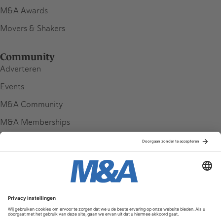
M&A Awards
Movers & Shakers
Community
Adverteren
Events
M&A Community
M&A Memberships
League Tables
M&A Magazine
Partners
Service & Contact
Contact