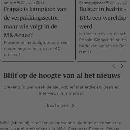
Insights
Partnerbijdrage
27 maart 2026
23 maart 20
Frapak is kampioen van
Bolster in bedrijf -
de verpakkingssector,
BTG een wereldspe
maar wie volgt in de
werd
In deze reeks vertelt schri
M&A-race?
Ronald Giphart de verhal
Kleinere en middelgrote bedrijven
bedrijven binnen de Bolst
scoren hogere marges tot 40
familie.
procent!
Blijf op de hoogte van al het nieuws
Ontvang 3x per week de nieuwsbrief met artikelen, deals en
interviews in je mailbox
Inschrijven
M&A (MenA.nl) is het toonaangevende platform en community
voor (young) professionals in M&A, Corporate Finance, Private