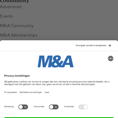
Community
Adverteren
Events
M&A Community
M&A Memberships
League Tables
M&A Magazine
Partners
Service & Contact
Contact
FAQ
Werken bij ons
Privacy Policy