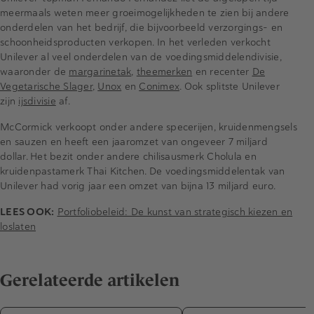
meermaals weten meer groeimogelijkheden te zien bij andere
onderdelen van het bedrijf, die bijvoorbeeld verzorgings- en
schoonheidsproducten verkopen. In het verleden verkocht
Unilever al veel onderdelen van de voedingsmiddelendivisie,
waaronder de
margarinetak
,
theemerken
en recenter
De
Vegetarische Slager
,
Unox
en
Conimex
. Ook splitste Unilever
zijn
ijsdivisie
af.
McCormick verkoopt onder andere specerijen, kruidenmengsels
en sauzen en heeft een jaaromzet van ongeveer 7 miljard
dollar. Het bezit onder andere chilisausmerk Cholula en
kruidenpastamerk Thai Kitchen. De voedingsmiddelentak van
Unilever had vorig jaar een omzet van bijna 13 miljard euro.
LEES OOK:
Portfoliobeleid: De kunst van strategisch kiezen en
loslaten
Gerelateerde artikelen