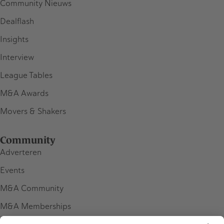
Community Nieuws
Dealflash
Insights
Interview
League Tables
M&A Awards
Movers & Shakers
Community
Adverteren
Events
M&A Community
M&A Memberships