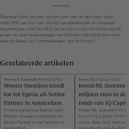
Advertentie
Eigenaar Erwin Janssen, schoonzoon van de oprichter, staat
sinds 1997 aan het roer. Hij blijft aandeelhouder en minimaal
nog een jaar actief als CEO. Op termijn wil hij zich richten op de
groei- en overnamestrategie van Dolmans. Hij schuift dan door
naar de Raad van Commissarissen van het bedrijf.
Gerelateerde artikelen
Movers & Shakers
Nieuws
4 februari 2026
27 januari 2026
Wouter Snoeijers treedt
Invest-NL investeer
toe tot Egeria als Senior
miljoen euro in dee
Partner in Amsterdam
fonds van IQ Capita
Private-equityhuis Egeria heeft
Invest-NL investeert 15 mi
Wouter Snoeijers benoemd tot
euro in IQ Capital Fund V,
Senior Partner in het kantoor in
nieuw deep tech venture
Amsterdam.
capitalfonds van de Britse