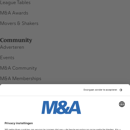
League Tables
M&A Awards
Movers & Shakers
Community
Adverteren
Events
M&A Community
M&A Memberships
League Tables
M&A Magazine
Partners
Service & Contact