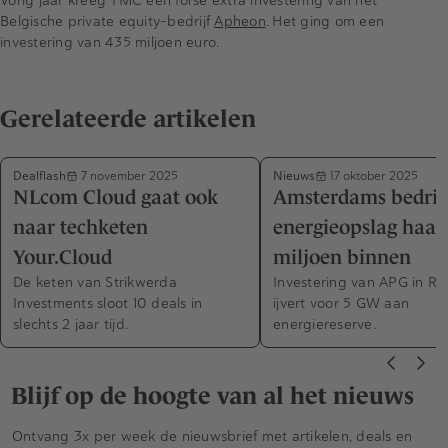
Vorig jaar kreeg TMC een forse extra investering van het
Belgische private equity-bedrijf
Apheon
. Het ging om een
investering van 435 miljoen euro.
Gerelateerde artikelen
Dealflash
Nieuws
7 november 2025
17 oktober 2025
NLcom Cloud gaat ook
Amsterdams bedrijf
naar techketen
energieopslag haalt
Your.Cloud
miljoen binnen
De keten van Strikwerda
Investering van APG in Re
Investments sloot 10 deals in
ijvert voor 5 GW aan
slechts 2 jaar tijd.
energiereserve.
Blijf op de hoogte van al het nieuws
Ontvang 3x per week de nieuwsbrief met artikelen, deals en