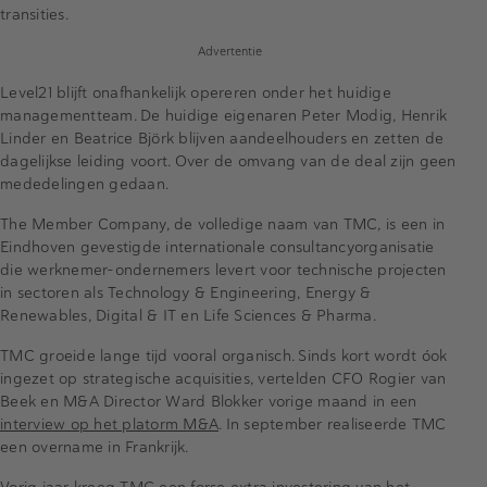
transities.
Advertentie
Level21 blijft onafhankelijk opereren onder het huidige
managementteam. De huidige eigenaren Peter Modig, Henrik
Linder en Beatrice Björk blijven aandeelhouders en zetten de
dagelijkse leiding voort. Over de omvang van de deal zijn geen
mededelingen gedaan.
The Member Company, de volledige naam van TMC, is een in
Eindhoven gevestigde internationale consultancyorganisatie
die werknemer-ondernemers levert voor technische projecten
in sectoren als Technology & Engineering, Energy &
Renewables, Digital & IT en Life Sciences & Pharma.
TMC groeide lange tijd vooral organisch. Sinds kort wordt óok
ingezet op strategische acquisities, vertelden CFO Rogier van
Beek en M&A Director Ward Blokker vorige maand in een
interview op het platorm M&A
. In september realiseerde TMC
een overname in Frankrijk.