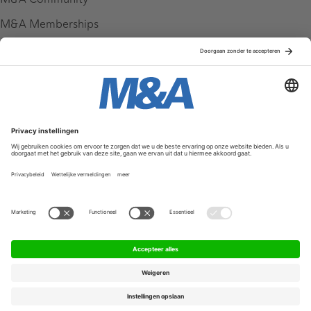
M&A Memberships
League Tables
M&A Magazine
Partners
Service & Contact
Contact
FAQ
Werken bij ons
Privacy Policy
Algemene Voorwaarden
Privacyinstellingen
© 2026 M&A