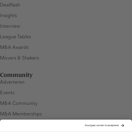
Dealflash
Insights
Interview
League Tables
M&A Awards
Movers & Shakers
Community
Adverteren
Events
M&A Community
M&A Memberships
League Tables