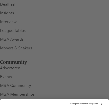
Dealflash
Insights
Interview
League Tables
M&A Awards
Movers & Shakers
Community
Adverteren
Events
M&A Community
M&A Memberships
League Tables