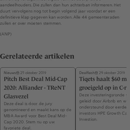
aandeelhouders. Die zullen dan hun achterban informeren. Het
duurt vervolgens nog tot begin volgend jaar voordat er een
definitieve klap gegeven kan worden. Alle 44 gemeenteraden
zullen er over moeten stemmen.
(ANP)
Gerelateerde artikelen
Nieuws
Dealflash
25 oktober 2019
29 oktober 2019
Pitch Best Deal Mid-Cap
Tiqets haalt $60 mi
2020: Alliander - TReNT
groeigeld op in C-r
Deze investeringsronde w
Glasvezel
geleid door Airbnb en w
Deze deal is door de jury
ondersteund door eerdere
genomineerd en maakt kans op de
investors HPE Growth Capi
M&A Award voor Best Deal Mid-
Investion.
Cap 2020. Stem nu op uw
favoriete deal.