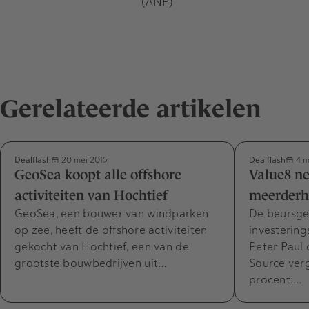
(ANP)
Gerelateerde artikelen
Dealflash
Dealflash
20 mei 2015
4 m
GeoSea koopt alle offshore
Value8 n
activiteiten van Hochtief
meerderh
GeoSea, een bouwer van windparken
De beursg
op zee, heeft de offshore activiteiten
investerin
gekocht van Hochtief, een van de
Peter Paul 
grootste bouwbedrijven uit…
Source ver
procent.…