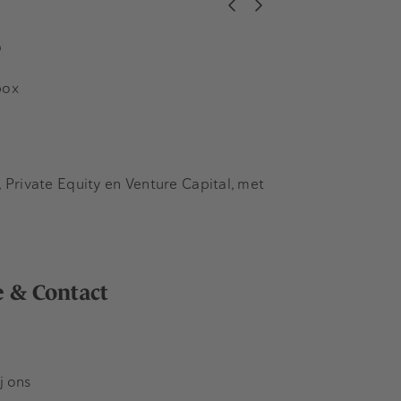
s
box
Private Equity en Venture Capital, met
e & Contact
j ons