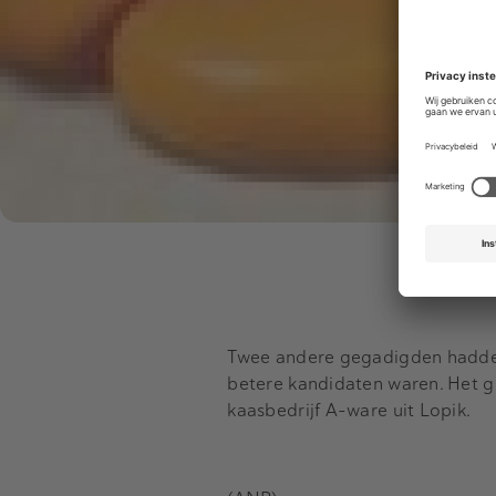
Twee andere gegadigden hadden 
betere kandidaten waren. Het g
kaasbedrijf A-ware uit Lopik.