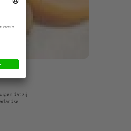
igen dat zij
erlandse