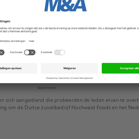
Advertentie
zich aangediend die probeerden de leden ervan te overtu
ing om de Duitse zuivelbedrijf Hochwald Foods en het Ned