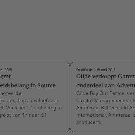
Dealflash
ei 2015
15 mei 2015
eemt
Gilde verkoopt Gam
eidsbelang in Source
onderdeel aan Adven
enoteerde
Gilde Buy Out Partners e
gsmaatschappij Value8 van
Capital Management ver
de Vries heeft zijn belang in
Ammeraal Beltech aan A
groot van 45 naar 64
International. Ammeraal B
producent…