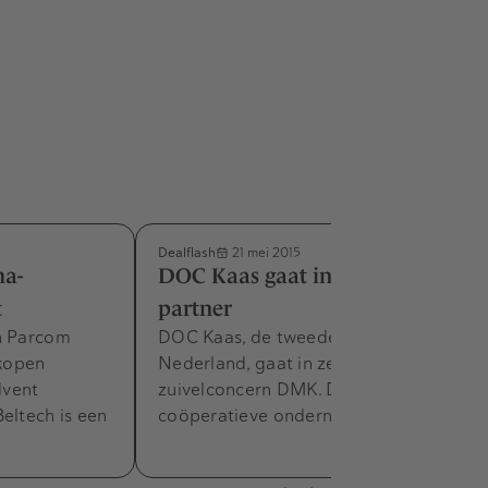
Dealflash
21 mei 2015
ma-
DOC Kaas gaat in zee met Duitse
t
partner
n Parcom
DOC Kaas, de tweede kaasmaker van
kopen
Nederland, gaat in zee met het Duitse
dvent
zuivelconcern DMK. De bij de
eltech is een
coöperatieve onderneming uit…