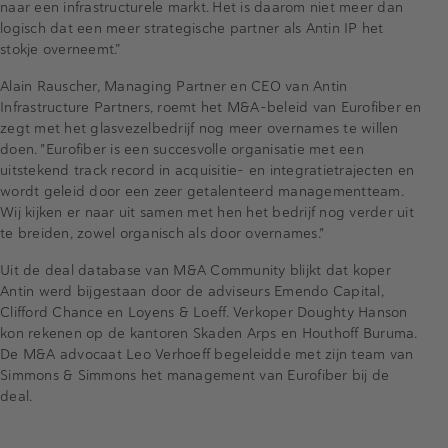
naar een infrastructurele markt. Het is daarom niet meer dan
logisch dat een meer strategische partner als Antin IP het
stokje overneemt.”
Alain Rauscher, Managing Partner en CEO van Antin
Infrastructure Partners, roemt het M&A-beleid van Eurofiber en
zegt met het glasvezelbedrijf nog meer overnames te willen
doen. "Eurofiber is een succesvolle organisatie met een
uitstekend track record in acquisitie- en integratietrajecten en
wordt geleid door een zeer getalenteerd managementteam.
Wij kijken er naar uit samen met hen het bedrijf nog verder uit
te breiden, zowel organisch als door overnames."
Uit de deal database van M&A Community blijkt dat koper
Antin werd bijgestaan door de adviseurs Emendo Capital,
Clifford Chance en Loyens & Loeff. Verkoper Doughty Hanson
kon rekenen op de kantoren Skaden Arps en Houthoff Buruma.
De M&A advocaat Leo Verhoeff begeleidde met zijn team van
Simmons & Simmons het management van Eurofiber bij de
deal.