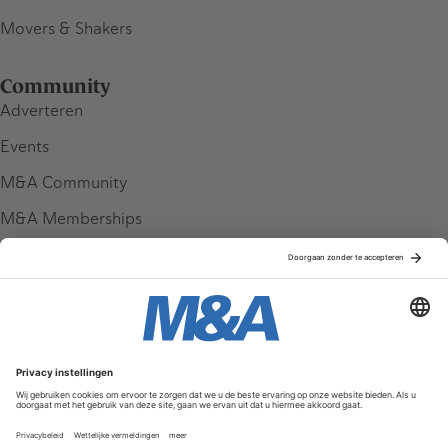
Movers & Shakers
Community
Adverteren
Events
M&A Community
M&A Memberships
League Tables
M&A Magazine
Partners
Service & Contact
Contact
FAQ