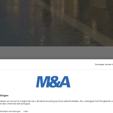
Advertentie
n het Amerikaanse Advent International, dat het bedrijf dr
amilie Kreke, die al jaren de dienst uitmaakt bij Douglas, bl
vesteren. Topman Henning Kreke blijft het bedrijf ook onde