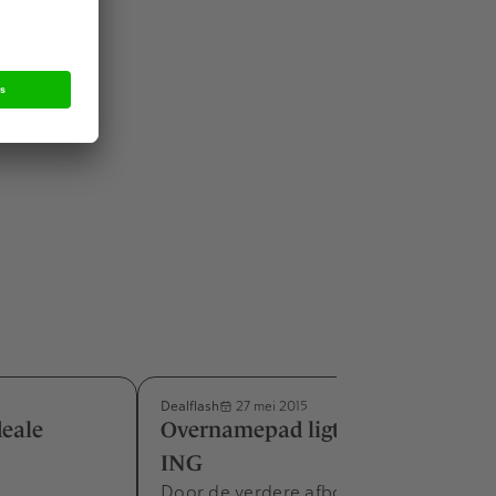
den is het
orig jaar
Dealflash
27 mei 2015
deale
Overnamepad ligt weer vrij voor
ING
Door de verdere afbouw van het