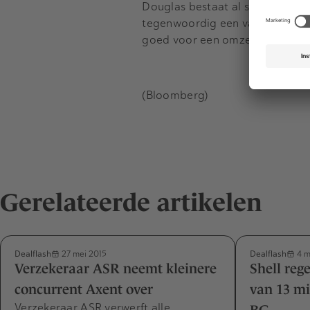
Douglas bestaat al sinds de neg
tegenwoordig een van de groots
goed voor een omzet van 2,5 mi
(Bloomberg)
Gerelateerde artikelen
Dealflash
Dealflash
27 mei 2015
4 m
Verzekeraar ASR neemt kleinere
Shell reg
concurrent Axent over
van 13 mi
Verzekeraar ASR verwerft alle