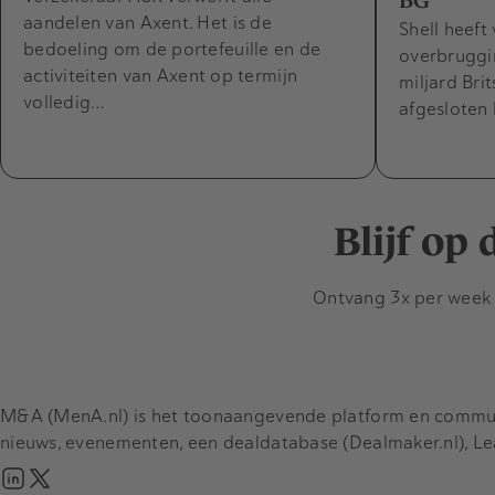
BG
aandelen van Axent. Het is de
Shell heeft
bedoeling om de portefeuille en de
overbruggi
activiteiten van Axent op termijn
miljard Bri
volledig…
afgesloten
Blijf op
Ontvang 3x per week d
M&A (MenA.nl) is het toonaangevende platform en communit
nieuws, evenementen, een dealdatabase (Dealmaker.nl), L