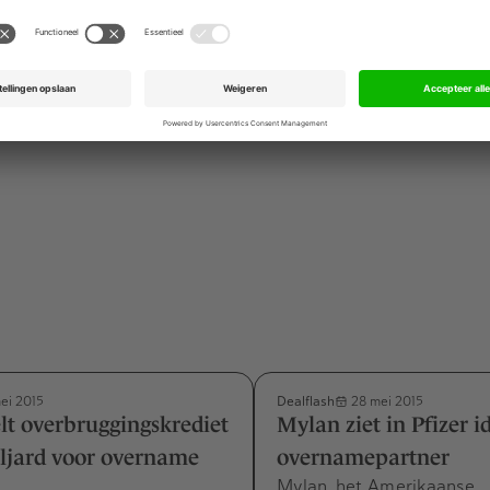
entiende eeuw. Met meer dan 1700 filialen in negentien lan
te spelers op de Europese cosmeticamarkt. De keten was v
ljard euro.
Dealflash
ei 2015
28 mei 2015
elt overbruggingskrediet
Mylan ziet in Pfizer i
ljard voor overname
overnamepartner
Mylan, het Amerikaanse