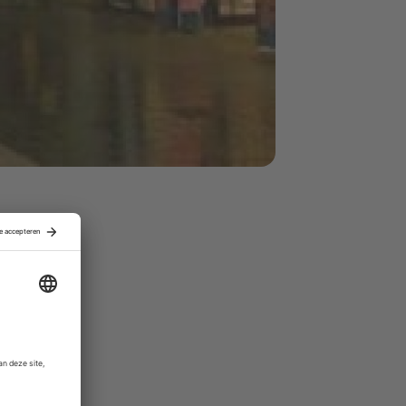
ie jaar
ijft bij de
r de nieuwe