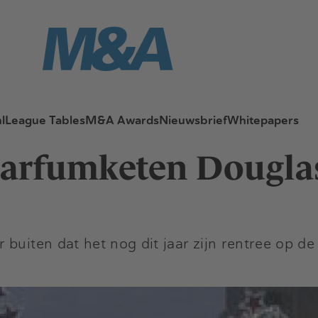
l
League Tables
M&A Awards
Nieuwsbrief
Whitepapers
parfumketen Dougla
 buiten dat het nog dit jaar zijn rentree op d