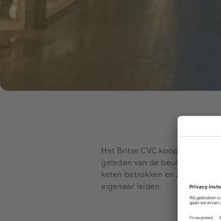
Het Britse CVC koopt Douglas va
geleden van de beurs haalde. De f
keten betrokken en zal extra in
eigenaar leiden.