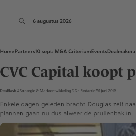
6 augustus 2026
Home
Partners
10 sept: M&A Criterium
Events
Dealmaker.n
CVC Capital koopt 
Dealflash
Strategie & Marktontwikkeling
De Redactie
1 juni 2015
Enkele dagen geleden bracht Douglas zelf naar
plannen gaan nu dus alweer de prullenbak in.