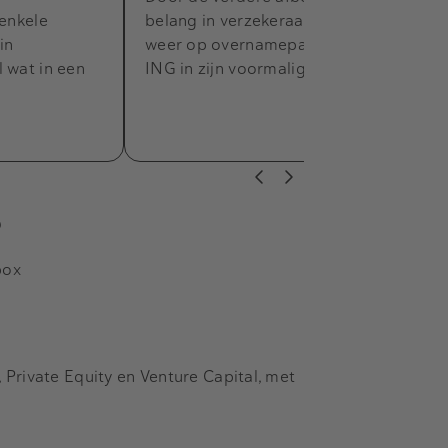
 enkele
belang in verzekeraar NN mag ING
in
weer op overnamepad. Het belang van
 wat in een
ING in zijn voormalige dochter is nu…
s
box
Private Equity en Venture Capital, met