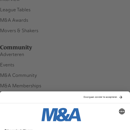
League Tables
M&A Awards
Movers & Shakers
Community
Adverteren
Events
M&A Community
M&A Memberships
League Tables
M&A Magazine
Partners