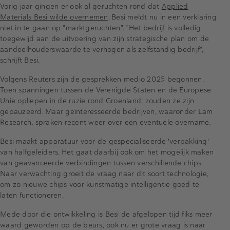
Vorig jaar gingen er ook al geruchten rond dat
Applied
Materials Besi wilde overnemen
. Besi meldt nu in een verklaring
niet in te gaan op "marktgeruchten". "Het bedrijf is volledig
toegewijd aan de uitvoering van zijn strategische plan om de
aandeelhouderswaarde te verhogen als zelfstandig bedrijf",
schrijft Besi.
Volgens Reuters zijn de gesprekken medio 2025 begonnen.
Toen spanningen tussen de Verenigde Staten en de Europese
Unie opliepen in de ruzie rond Groenland, zouden ze zijn
gepauzeerd. Maar geïnteresseerde bedrijven, waaronder Lam
Research, spraken recent weer over een eventuele overname.
Besi maakt apparatuur voor de gespecialiseerde 'verpakking'
van halfgeleiders. Het gaat daarbij ook om het mogelijk maken
van geavanceerde verbindingen tussen verschillende chips.
Naar verwachting groeit de vraag naar dit soort technologie,
om zo nieuwe chips voor kunstmatige intelligentie goed te
laten functioneren.
Mede door die ontwikkeling is Besi de afgelopen tijd fiks meer
waard geworden op de beurs, ook nu er grote vraag is naar