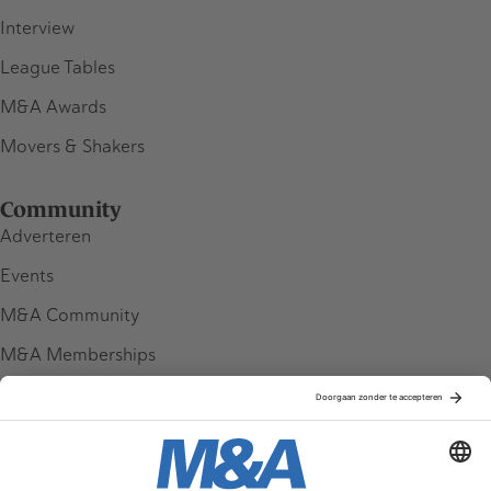
Interview
League Tables
M&A Awards
Movers & Shakers
Community
Adverteren
Events
M&A Community
M&A Memberships
League Tables
M&A Magazine
Partners