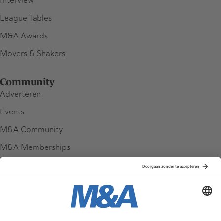
Interview
League Tables
M&A Awards
Movers & Shakers
Community
Adverteren
Events
M&A Community
M&A Memberships
League Tables
M&A Magazine
Partners