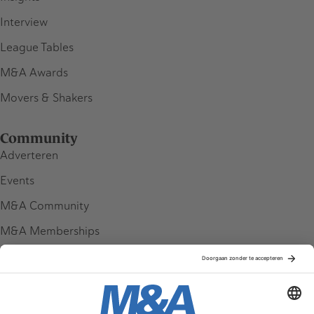
Interview
League Tables
M&A Awards
Movers & Shakers
Community
Adverteren
Events
M&A Community
M&A Memberships
League Tables
M&A Magazine
Partners