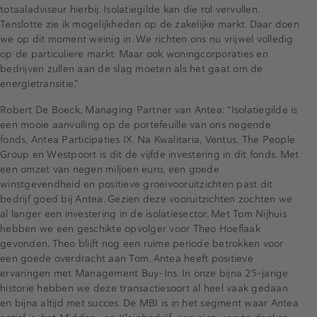
totaaladviseur hierbij. Isolatiegilde kan die rol vervullen.
Tenslotte zie ik mogelijkheden op de zakelijke markt. Daar doen
we op dit moment weinig in. We richten ons nu vrijwel volledig
op de particuliere markt. Maar ook woningcorporaties en
bedrijven zullen aan de slag moeten als het gaat om de
energietransitie.”
Robert De Boeck, Managing Partner van Antea: “Isolatiegilde is
een mooie aanvulling op de portefeuille van ons negende
fonds, Antea Participaties IX. Na Kwalitaria, Ventus, The People
Group en Westpoort is dit de vijfde investering in dit fonds. Met
een omzet van negen miljoen euro, een goede
winstgevendheid en positieve groeivooruitzichten past dit
bedrijf goed bij Antea. Gezien deze vooruitzichten zochten we
al langer een investering in de isolatiesector. Met Tom Nijhuis
hebben we een geschikte opvolger voor Theo Hoeflaak
gevonden. Theo blijft nog een ruime periode betrokken voor
een goede overdracht aan Tom. Antea heeft positieve
ervaringen met Management Buy-Ins. In onze bijna 25-jarige
historie hebben we deze transactiesoort al heel vaak gedaan
en bijna altijd met succes. De MBI is in het segment waar Antea