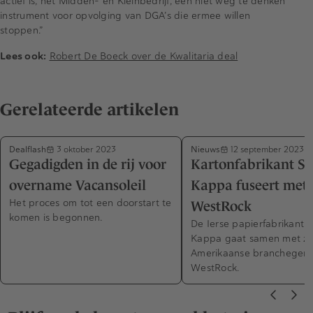
actief is, het Midden- en Kleinbedrijf, een niet weg te denken
instrument voor opvolging van DGA’s die ermee willen
stoppen.”
Lees ook:
Robert De Boeck over de Kwalitaria deal
Gerelateerde artikelen
Dealflash
Nieuws
3 oktober 2023
12 september 2023
Gegadigden in de rij voor
Kartonfabrikant Sm
overname Vacansoleil
Kappa fuseert met
Het proces om tot een doorstart te
WestRock
komen is begonnen.
De Ierse papierfabrikant S
Kappa gaat samen met zi
Amerikaanse branchegen
WestRock.