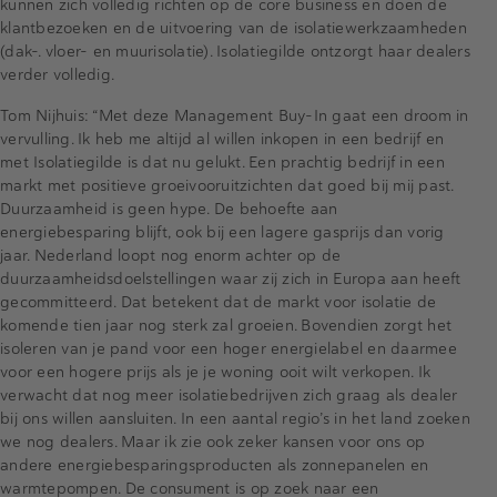
kunnen zich volledig richten op de core business en doen de
klantbezoeken en de uitvoering van de isolatiewerkzaamheden
(dak-. vloer- en muurisolatie). Isolatiegilde ontzorgt haar dealers
verder volledig.
Tom Nijhuis: “Met deze Management Buy-In gaat een droom in
vervulling. Ik heb me altijd al willen inkopen in een bedrijf en
met Isolatiegilde is dat nu gelukt. Een prachtig bedrijf in een
markt met positieve groeivooruitzichten dat goed bij mij past.
Duurzaamheid is geen hype. De behoefte aan
energiebesparing blijft, ook bij een lagere gasprijs dan vorig
jaar. Nederland loopt nog enorm achter op de
duurzaamheidsdoelstellingen waar zij zich in Europa aan heeft
gecommitteerd. Dat betekent dat de markt voor isolatie de
komende tien jaar nog sterk zal groeien. Bovendien zorgt het
isoleren van je pand voor een hoger energielabel en daarmee
voor een hogere prijs als je je woning ooit wilt verkopen. Ik
verwacht dat nog meer isolatiebedrijven zich graag als dealer
bij ons willen aansluiten. In een aantal regio’s in het land zoeken
we nog dealers. Maar ik zie ook zeker kansen voor ons op
andere energiebesparingsproducten als zonnepanelen en
warmtepompen. De consument is op zoek naar een