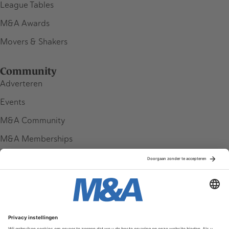
League Tables
M&A Awards
Movers & Shakers
Community
Adverteren
Events
M&A Community
M&A Memberships
League Tables
M&A Magazine
Partners
Service & Contact