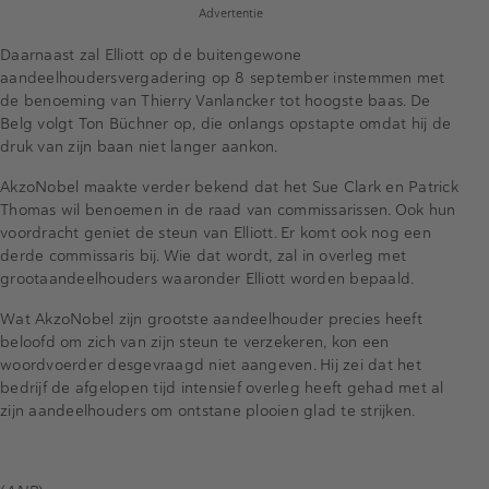
Advertentie
Daarnaast zal Elliott op de buitengewone
aandeelhoudersvergadering op 8 september instemmen met
de benoeming van Thierry Vanlancker tot hoogste baas. De
Belg volgt Ton Büchner op, die onlangs opstapte omdat hij de
druk van zijn baan niet langer aankon.
AkzoNobel maakte verder bekend dat het Sue Clark en Patrick
Thomas wil benoemen in de raad van commissarissen. Ook hun
voordracht geniet de steun van Elliott. Er komt ook nog een
derde commissaris bij. Wie dat wordt, zal in overleg met
grootaandeelhouders waaronder Elliott worden bepaald.
Wat AkzoNobel zijn grootste aandeelhouder precies heeft
beloofd om zich van zijn steun te verzekeren, kon een
woordvoerder desgevraagd niet aangeven. Hij zei dat het
bedrijf de afgelopen tijd intensief overleg heeft gehad met al
zijn aandeelhouders om ontstane plooien glad te strijken.