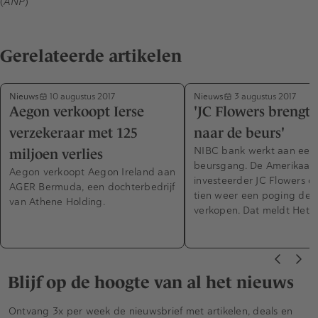
(
ANP
)
Gerelateerde artikelen
Nieuws
Nieuws
10 augustus 2017
3 augustus 2017
Aegon verkoopt Ierse
'JC Flowers brengt
verzekeraar met 125
naar de beurs'
NIBC bank werkt aan een
miljoen verlies
beursgang. De Amerikaan
Aegon verkoopt Aegon Ireland aan
investeerder JC Flowers d
AGER Bermuda, een dochterbedrijf
tien weer een poging de 
van Athene Holding.
verkopen. Dat meldt Het…
Blijf op de hoogte van al het nieuws
Ontvang 3x per week de nieuwsbrief met artikelen, deals en