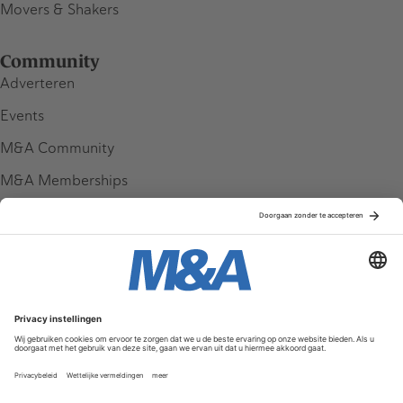
Movers & Shakers
Community
Adverteren
Events
M&A Community
M&A Memberships
League Tables
M&A Magazine
Partners
Service & Contact
Contact
FAQ