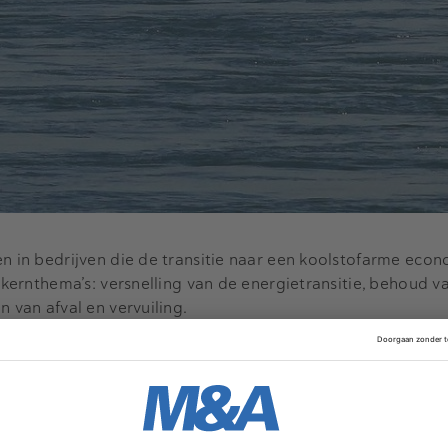
en in bedrijven die de transitie naar een koolstofarme eco
e kernthema’s: versnelling van de energietransitie, behoud v
n van afval en vervuiling.
Advertentie
 twintig jaar ervaring in het opschalen van bewezen effect
oe te passen op een domein van de reële economie waar d
an de commitments is afkomstig van de bestaande investeerd