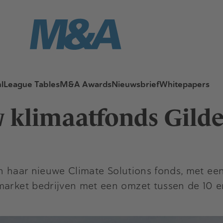
l
League Tables
M&A Awards
Nieuwsbrief
Whitepapers
w klimaatfonds Gild
an haar nieuwe Climate Solutions fonds, met e
market bedrijven met een omzet tussen de 10 e