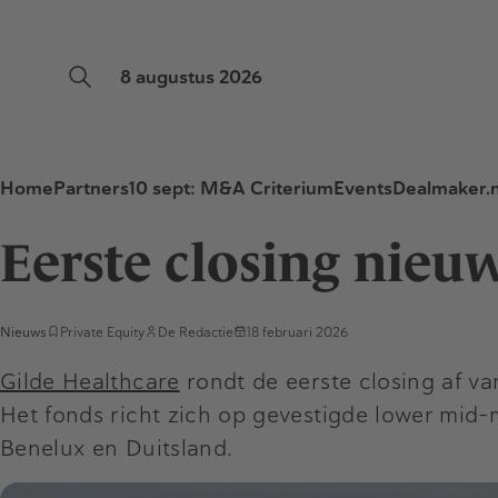
8 augustus 2026
Home
Partners
10 sept: M&A Criterium
Events
Dealmaker.n
Eerste closing nieu
Nieuws
Private Equity
De Redactie
18 februari 2026
Gilde Healthcare
rondt de eerste closing af v
Het fonds richt zich op gevestigde lower mid-
Benelux en Duitsland.