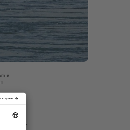
nomie
an
ieve
e noodzaak
ersbasis van