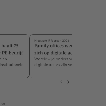
Nieuws
17 februari 2026
haalt 75
Family offices wereldwijd storten
 PE-bedrijf
zich op digitale activa
e en
Wereldwijd onderzoek laat zien dat
institutionele
digitale activa zijn vervijfvoudigd.
s
box