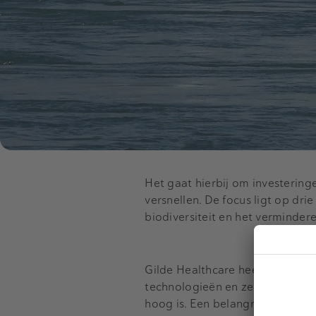
Het gaat hierbij om investering
versnellen. De focus ligt op dri
biodiversiteit en het vermindere
Gilde Healthcare heeft meer dan
technologieën en zegt dit nu t
hoog is. Een belangrijk deel v