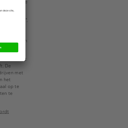
steerders die
kunnen gaan",
wel
d van mens en
nderd blijft
ft. De
drijven met
n het
aal op te
ten te
wordt