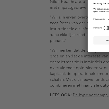
Gilde Healthcare, aangevuld me
met impactgedreven investering
"Wij zijn ervan overtuigd dat b
zegt Pieter van der Meer, Foun
institutionele als informele inv
aantrekkelijke rendementen te r
planeet."
"Wij merken dat de vraag naar 
groeien en dat de interesse van
energietransitie is inmiddels o
overtuigende oplossingen voor 
kapitaal, de operationele onder
schalen. Met dit nieuwe fonds z
combineren met financiële outp
LEES OOK:
De hype verdampt, h