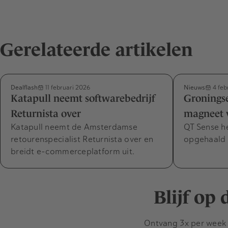
Gerelateerde artikelen
Dealflash
Nieuws
11 februari 2026
4 feb
Katapull neemt softwarebedrijf
Groningse
Returnista over
magneet v
Katapull neemt de Amsterdamse
QT Sense he
retourenspecialist Returnista over en
opgehaald 
breidt e-commerceplatform uit.
Blijf op
Ontvang 3x per week d