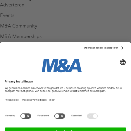
Adverteren
Events
M&A Community
M&A Memberships
League Tables
M&A Magazine
Partners
Service & Contact
Contact
FAQ
Werken bij ons
Privacy Policy