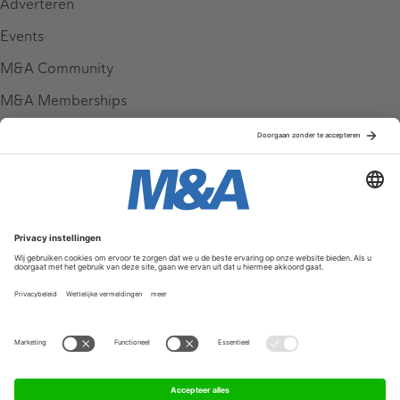
Adverteren
Events
M&A Community
M&A Memberships
League Tables
M&A Magazine
Partners
Service & Contact
Contact
FAQ
Werken bij ons
Privacy Policy
Algemene Voorwaarden