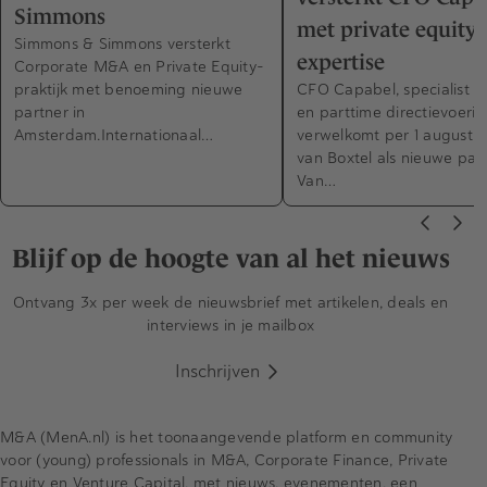
Simmons
met private equity-
Simmons & Simmons versterkt
expertise
Corporate M&A en Private Equity-
praktijk met benoeming nieuwe
CFO Capabel, specialist in
partner in
en parttime directievoerin
Amsterdam.Internationaal…
verwelkomt per 1 augustus
van Boxtel als nieuwe part
Van…
Blijf op de hoogte van al het nieuws
Ontvang 3x per week de nieuwsbrief met artikelen, deals en
interviews in je mailbox
Inschrijven
M&A (MenA.nl) is het toonaangevende platform en community
voor (young) professionals in M&A, Corporate Finance, Private
Equity en Venture Capital, met nieuws, evenementen, een