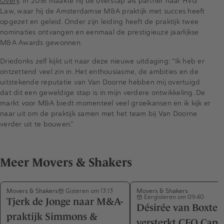
Overy
. In 2016 maakte hij de overstap als partner naar HVG
Law, waar hij de Amsterdamse M&A praktijk met succes heeft
opgezet en geleid. Onder zijn leiding heeft de praktijk twee
nominaties ontvangen en eenmaal de prestigieuze jaarlijkse
M&A Awards gewonnen.
Driedonks zelf kijkt uit naar deze nieuwe uitdaging: “Ik heb er
ontzettend veel zin in. Het enthousiasme, de ambities en de
uitstekende reputatie van Van Doorne hebben mij overtuigd
dat dit een geweldige stap is in mijn verdere ontwikkeling. De
markt voor M&A biedt momenteel veel groeikansen en ik kijk er
naar uit om de praktijk samen met het team bij Van Doorne
verder uit te bouwen.”
Meer Movers & Shakers
Movers & Shakers
Movers & Shakers
Gisteren om 13:13
Eergisteren om 09:40
Tjerk de Jonge naar M&A-
Désirée van Boxtel
praktijk Simmons &
versterkt CFO Capa