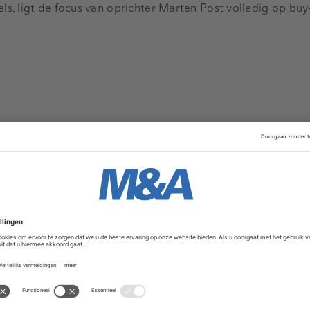
els, ligt de focus van oprichter Marten Post volledig op bu
ers
Movers & Shakers
4 augustus 2026
7 juli 2026
an Boxtel versterkt CFO
BJTK: Chris Noorda
et private equity-
tot counsel binnen d
praktijk
, specialist in interim en
BJTK heeft Chris Noord
rectievoering, verwelkomt
tot counsel binnen de M&
tus Désirée van Boxtel als
Chris adviseert nationale