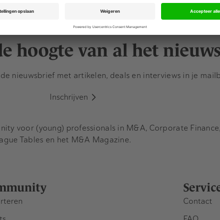
tner. Van…
internationale strategisc
 de hoogte van al het nieuw
e nieuwsbrief met artikelen, deals en interviews in je mail
Inschrijven
y voor (young) professionals in M&A, Corporate Finance, 
eague Tables en het M&A Magazine.
mmunity
Servic
rteren
Contact
ts
FAQ