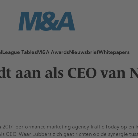
l
League Tables
M&A Awards
Nieuwsbrief
Whitepapers
edt aan als CEO va
in 2017 performance marketing agency Traffic Today op en l
 als CEO.
Waar Lubbers zich gaat richten op de synergie tus