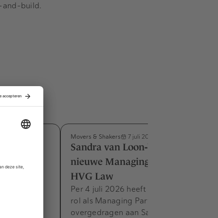
y-and-build.
Movers & Shakers
7 juli 2026
m benoemd
Sandra van Loon‑Vercauteren
e M&A-
nieuwe Managing Partner bij
HVG Law
am benoemd
Per 4 juli 2026 heeft Frank Zandee zijn
A-praktijk.
rol als Managing Partner van HVG Law
 en
overgedragen aan Sandra van