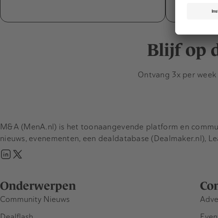
nieuwe par
Blijf op
Ontvang 3x per week d
M&A (MenA.nl) is het toonaangevende platform en communit
nieuws, evenementen, een dealdatabase (Dealmaker.nl), L
Onderwerpen
Co
Community Nieuws
Adve
Dealflash
Even