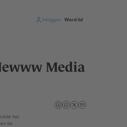
Inloggen
Word lid
n Newww Media
eidde het
sen de