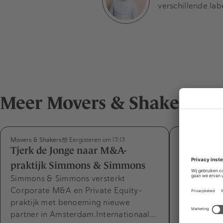
verschillende lab
Meer Movers & Shakers
Movers & Shakers
Movers & Shak
Eergisteren om 13:13
Tjerk de Jonge naar M&A-
Désirée v
praktijk Simmons & Simmons
Capabel m
Simmons & Simmons versterkt
expertise
Corporate M&A en Private Equity-
CFO Capabel
praktijk met benoeming nieuwe
parttime di
partner in Amsterdam.Internationaal…
per 1 augus