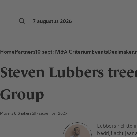
7 augustus 2026
Home
Partners
10 sept: M&A Criterium
Events
Dealmaker.n
Steven Lubbers tre
Group
Movers & Shakers
17 september 2025
Lubbers richtte 
bedrijf acht jaar