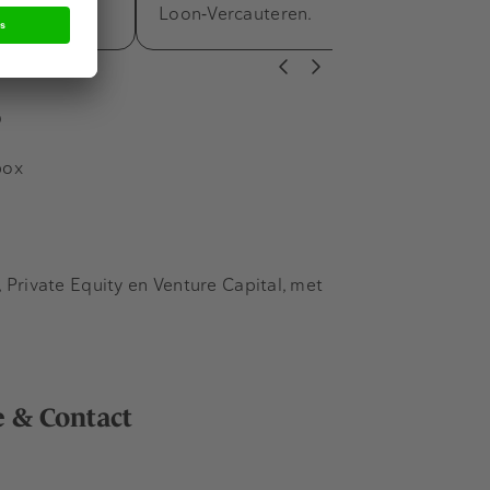
he en…
Loon‑Vercauteren.
s
box
Private Equity en Venture Capital, met
e & Contact