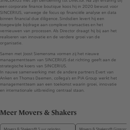
SINCERIUS met zijn benoeming tot Director. Na zijn ervaring bij
een corporate finance boutique koos hij in 2020 bewust voor
SINCERIUS, vanwege de focus op financiële analyse en data
binnen financial due diligence. Sindsdien levert hij een
toegewijde bijdrage aan complexe transacties en het
vernieuwen van processen. Als Director draagt hij bij aan het
realiseren van innovatie en de verdere groei van de
organisatie.
Samen met Joost Siemensma vormen zij het nieuwe
managementteam van SINCERIUS dat richting geeft aan de
strategische koers van SINCERIUS.
In nauwe samenwerking met de andere partners Evert van
Anken en Thomas Daemen, collega’s en PIA Group werkt het
managementteam aan een toekomst waarin groei, innovatie
en internationale uitbreiding centraal staan.
Meer Movers & Shakers
Movers & Shakers
Movers & Shakers
5 uur geleden
Gisteren 