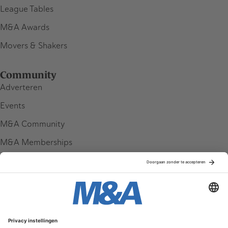
League Tables
M&A Awards
Movers & Shakers
Community
Adverteren
Events
M&A Community
M&A Memberships
League Tables
M&A Magazine
Partners
Service & Contact