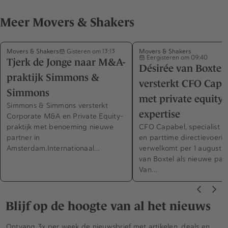
Meer Movers & Shakers
Movers & Shakers
Movers & Shakers
Gisteren om 13:13
Eergisteren om 09:40
Tjerk de Jonge naar M&A-
Désirée van Boxtel
praktijk Simmons &
versterkt CFO Capa
Simmons
met private equity-
Simmons & Simmons versterkt
expertise
Corporate M&A en Private Equity-
praktijk met benoeming nieuwe
CFO Capabel, specialist in
partner in
en parttime directievoerin
Amsterdam.Internationaal…
verwelkomt per 1 augustus
van Boxtel als nieuwe part
Van…
Blijf op de hoogte van al het nieuws
Ontvang 3x per week de nieuwsbrief met artikelen, deals en