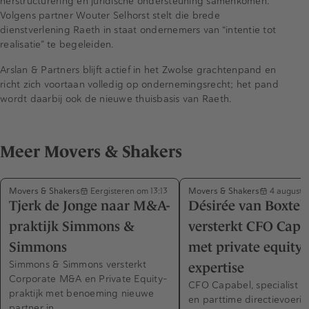
herstructurering en juridische ondersteuning samenkomen.
Volgens partner Wouter Selhorst stelt die brede
dienstverlening Raeth in staat ondernemers van “intentie tot
realisatie” te begeleiden.
Arslan & Partners blijft actief in het Zwolse grachtenpand en
richt zich voortaan volledig op ondernemingsrecht; het pand
wordt daarbij ook de nieuwe thuisbasis van Raeth.
Meer Movers & Shakers
Movers & Shakers
Movers & Shakers
Eergisteren om 13:13
4 augustu
Tjerk de Jonge naar M&A-
Désirée van Boxtel
praktijk Simmons &
versterkt CFO Capa
Simmons
met private equity-
Simmons & Simmons versterkt
expertise
Corporate M&A en Private Equity-
CFO Capabel, specialist in
praktijk met benoeming nieuwe
en parttime directievoerin
partner in