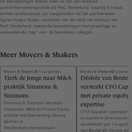
De benoemingen maken deel uit van een bredere
partnerbenoemingsronde bij PwC Nederland, waarbij in totaal
dertien professionals zijn toegetreden tot het partnerteam.
Agnes Koops-Aukes, voorzitter van de raad van bestuur van
PwC Nederland, noemt de benoemingen “een prachtige en
welverdiende stap” voor de betrokken collega’s.
Meer Movers & Shakers
Movers & Shakers
Movers & Shakers
3 uur geleden
Gisteren 
Tjerk de Jonge naar M&A-
Désirée van Boxtel
praktijk Simmons &
versterkt CFO Capa
Simmons
met private equity-
Simmons & Simmons versterkt
expertise
Corporate M&A en Private Equity-
CFO Capabel, specialist in
praktijk met benoeming nieuwe
en parttime directievoerin
partner in
verwelkomt per 1 augustus
Amsterdam.Internationaal…
van Boxtel als nieuwe part