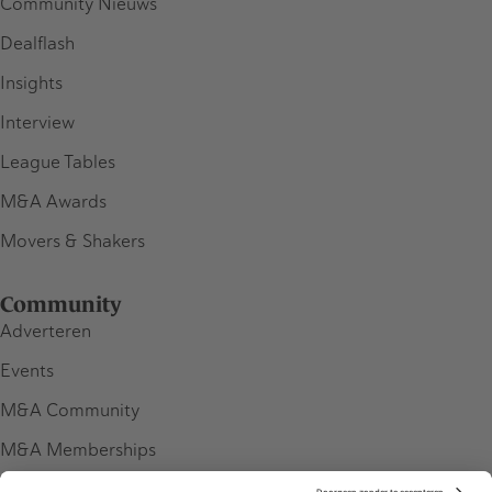
Community Nieuws
Dealflash
Insights
Interview
League Tables
M&A Awards
Movers & Shakers
Community
Adverteren
Events
M&A Community
M&A Memberships
League Tables