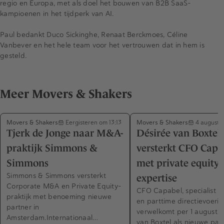
regio en Europa, met als doel het bouwen van B2B SaaS-
kampioenen in het tijdperk van AI.
Paul bedankt Duco Sickinghe, Renaat Berckmoes, Céline
Vanbever en het hele team voor het vertrouwen dat in hem is
gesteld.
Meer Movers & Shakers
Movers & Shakers
Movers & Shakers
Eergisteren om 13:13
4 augustu
Tjerk de Jonge naar M&A-
Désirée van Boxtel
praktijk Simmons &
versterkt CFO Capa
Simmons
met private equity-
Simmons & Simmons versterkt
expertise
Corporate M&A en Private Equity-
CFO Capabel, specialist in
praktijk met benoeming nieuwe
en parttime directievoerin
partner in
verwelkomt per 1 augustus
Amsterdam.Internationaal…
van Boxtel als nieuwe part