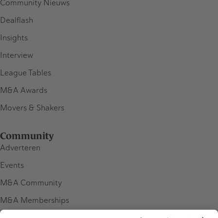
Community Nieuws
Dealflash
Insights
Interview
League Tables
M&A Awards
Movers & Shakers
Community
Adverteren
Events
M&A Community
M&A Memberships
League Tables