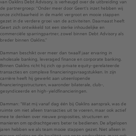
van Oaklins Debt Advisory, is verheugd over de uitbreiding van
de partnergroep: “Onder meer door Geert’s inzet hebben wij
onze zichtbaarheid in de markt vergroot en mooie stappen
gezet in de verdere groei van de activiteiten. Daarnaast heeft
Geert zich ontwikkeld tot een sterke inhoudelijke en
commerciële sparringpartner, zowel binnen Debt Advisory als
breder binnen Oaklins.”
Damman beschikt over meer dan twaalf jaar ervaring in
wholesale banking, leveraged finance en corporate banking.
Binnen Oaklins richt hij zich op private equity-gerelateerde
transacties en complexe financieringsvraagstukken. In zijn
carrière heeft hij gewerkt aan uiteenlopende
financieringsstructuren, waaronder bilaterale, club-,
gesyndiceerde en high-yieldfinancieringen.
Damman: “Wat mij vanaf dag één bij Oaklins aansprak, was de
ruimte om niet alleen transacties uit te voeren, maar ook actief
mee te denken over nieuwe proposities, structuren en
manieren om opdrachtgevers beter te bedienen. De afgelopen
jaren hebben we als team mooie stappen gezet. Niet alleen in
nieuwe relaties en de kwaliteit van onze opdrachten, maar ook