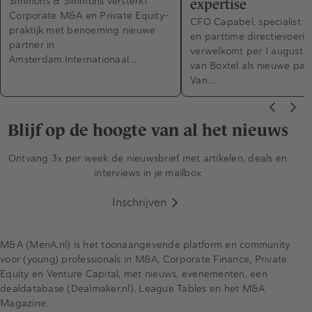
Simmons & Simmons versterkt
expertise
Corporate M&A en Private Equity-
CFO Capabel, specialist in
praktijk met benoeming nieuwe
en parttime directievoerin
partner in
verwelkomt per 1 augustus
Amsterdam.Internationaal…
van Boxtel als nieuwe part
Van…
Blijf op de hoogte van al het nieuws
Ontvang 3x per week de nieuwsbrief met artikelen, deals en
interviews in je mailbox
Inschrijven
M&A (MenA.nl) is het toonaangevende platform en community
voor (young) professionals in M&A, Corporate Finance, Private
Equity en Venture Capital, met nieuws, evenementen, een
dealdatabase (Dealmaker.nl), League Tables en het M&A
Magazine.