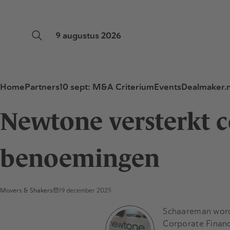
9 augustus 2026
Home
Partners
10 sept: M&A Criterium
Events
Dealmaker.n
Newtone versterkt c
benoemingen
Movers & Shakers
19 december 2025
Schaareman wordt
Corporate Financ