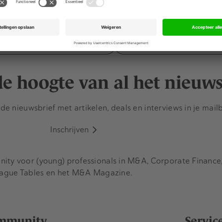
, specialist in interim en
BJTK heeft Chris Noord
rectievoering, verwelkomt
tot counsel binnen de M&
tus Désirée van Boxtel als
Chris adviseert nationale
tner. Van…
internationale strategisc
 de hoogte van al het nieuw
e nieuwsbrief met artikelen, deals en interviews in je mail
Inschrijven
y voor (young) professionals in M&A, Corporate Finance, 
eague Tables en het M&A Magazine.
mmunity
Servic