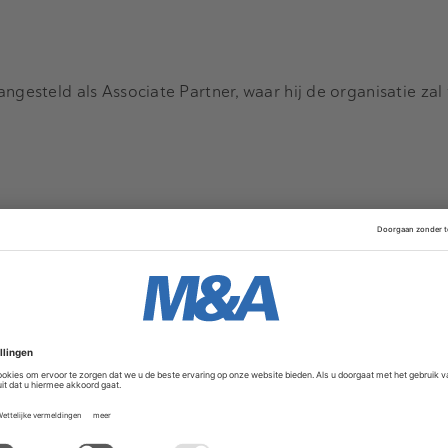
ngesteld als Associate Partner, waar hij de organisatie zal
ers
Movers & Shakers
4 augustus 2026
7 juli 2026
an Boxtel versterkt CFO
BJTK: Chris Noorda
et private equity-
tot counsel binnen d
praktijk