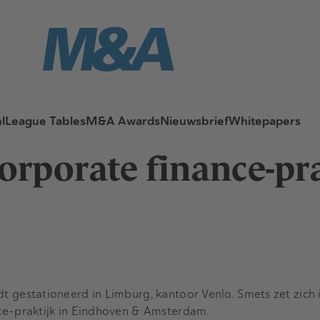
l
League Tables
M&A Awards
Nieuwsbrief
Whitepapers
orporate finance-pra
 gestationeerd in Limburg, kantoor Venlo. Smets zet zich 
e-praktijk in Eindhoven & Amsterdam.