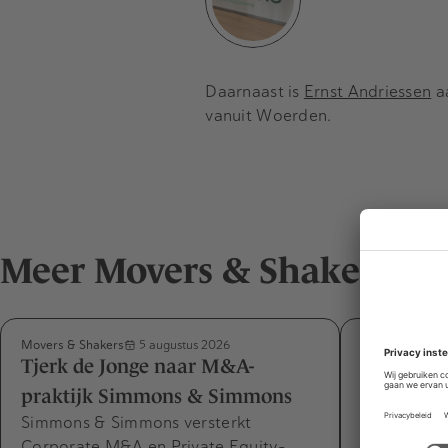
Daarnaast is
Ernst Andriessen
aa
vanuit Woerden.
Meer Movers & Shakers
Movers & Shakers
Movers & Shak
5 augustus 2026
Tjerk de Jonge naar M&A-
Désirée v
praktijk Simmons & Simmons
Capabel m
Simmons & Simmons versterkt
expertise
Corporate M&A en Private Equity-