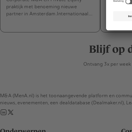
CFO Capabel
praktijk met benoeming nieuwe
parttime di
partner in Amsterdam.Internationaal…
per 1 augus
nieuwe par
Blijf op
Ontvang 3x per week d
M&A (MenA.nl) is het toonaangevende platform en communit
nieuws, evenementen, een dealdatabase (Dealmaker.nl), L
Onderwerpen
Co