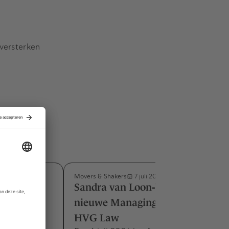
 versterken
Movers & Shakers
7 juli 2026
m benoemd
Sandra van Loon‑Vercauteren
e M&A-
nieuwe Managing Partner bij
HVG Law