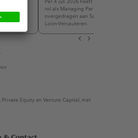
am benoemd
Per 4 juli 2026 heeft Frank Zandee zijn
A-praktijk.
rol als Managing Partner van HVG Law
 en
overgedragen aan Sandra van
he en…
Loon‑Vercauteren.
s
box
Private Equity en Venture Capital, met
e & Contact