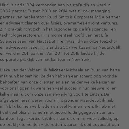
Ulrici is sinds 1994 verbonden aan
NautaDutilh
en werd in
2002 partner. Tussen 2010 en 2014 was zij ook managing
partner van het kantoor. Ruud Smits is Corporate M&A partner
en adviseert cliënten over fusies, overnames en joint ventures.
Zijn praktijk richt zich in het bijzonder op de life sciences- en
technologiesectoren. Hij is momenteel hoofd van het Life
Sciences team van NautaDutilh en was lid van onze toezicht-
en adviescommissie. Hij is sinds 2007 werkzaam bij NautaDutilh
en werd in 2011 partner. Van 2011 tot 2016 leidde hij de
corporate praktijk van het kantoor in New York.
Lieke van der Velden: “Ik feliciteer Michaëla en Ruud van harte
met hun benoeming. Beiden hebben een scherp oog voor de
behoeften van onze cliënten en zien helder welke kansen er
voor ons liggen. Ik wens hen veel succes in hun nieuwe rol en
kijk ernaar uit om onze samenwerking voort te zetten. De
afgelopen jaren waren voor mij bijzonder waardevol: ik heb
mijn blik kunnen verbreden en veel kunnen leren. Ik heb met
heel veel plezier samen met Sjoerd leidinggegeven aan ons
kantoor. Tegelijkertijd kijk ik ernaar uit om mij weer volledig op
de praktijk te richten – de reden waarom ik ooit advocaat ben