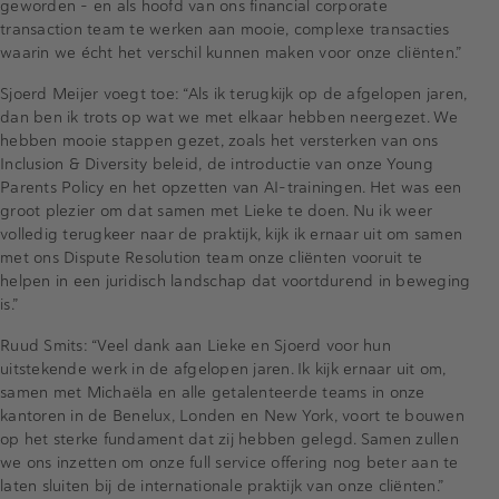
geworden – en als hoofd van ons financial corporate
transaction team te werken aan mooie, complexe transacties
waarin we écht het verschil kunnen maken voor onze cliënten.”
Sjoerd Meijer voegt toe: “Als ik terugkijk op de afgelopen jaren,
dan ben ik trots op wat we met elkaar hebben neergezet. We
hebben mooie stappen gezet, zoals het versterken van ons
Inclusion & Diversity beleid, de introductie van onze Young
Parents Policy en het opzetten van AI-trainingen. Het was een
groot plezier om dat samen met Lieke te doen. Nu ik weer
volledig terugkeer naar de praktijk, kijk ik ernaar uit om samen
met ons Dispute Resolution team onze cliënten vooruit te
helpen in een juridisch landschap dat voortdurend in beweging
is.”
Ruud Smits: “Veel dank aan Lieke en Sjoerd voor hun
uitstekende werk in de afgelopen jaren. Ik kijk ernaar uit om,
samen met Michaëla en alle getalenteerde teams in onze
kantoren in de Benelux, Londen en New York, voort te bouwen
op het sterke fundament dat zij hebben gelegd. Samen zullen
we ons inzetten om onze full service offering nog beter aan te
laten sluiten bij de internationale praktijk van onze cliënten.”