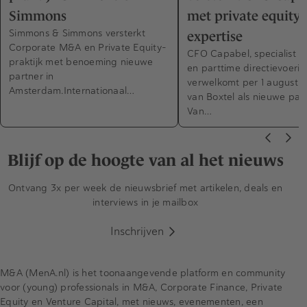
Simmons
met private equity-
Simmons & Simmons versterkt
expertise
Corporate M&A en Private Equity-
CFO Capabel, specialist in
praktijk met benoeming nieuwe
en parttime directievoerin
partner in
verwelkomt per 1 augustus
Amsterdam.Internationaal…
van Boxtel als nieuwe part
Van…
Blijf op de hoogte van al het nieuws
Ontvang 3x per week de nieuwsbrief met artikelen, deals en
interviews in je mailbox
Inschrijven
M&A (MenA.nl) is het toonaangevende platform en community
voor (young) professionals in M&A, Corporate Finance, Private
Equity en Venture Capital, met nieuws, evenementen, een