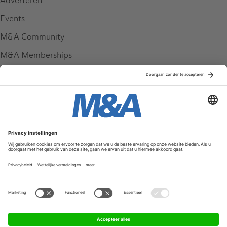
Adverteren
Events
M&A Community
M&A Memberships
League Tables
M&A Magazine
Partners
Service & Contact
Contact
FAQ
Werken bij ons
Privacy Policy
Algemene Voorwaarden