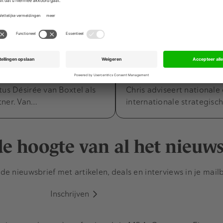
ers
Movers & Shakers
Gisteren om 09:40
7 juli 2026
an Boxtel versterkt CFO
BJTK: Chris Noorda
et private equity-
tot counsel binnen d
praktijk
, specialist in interim en
BJTK heeft Chris Noord
rectievoering, verwelkomt
tot counsel binnen de M&
tus Désirée van Boxtel als
Chris adviseert nationale
tner. Van…
internationale strategisc
 de hoogte van al het nieuw
e nieuwsbrief met artikelen, deals en interviews in je mail
Inschrijven