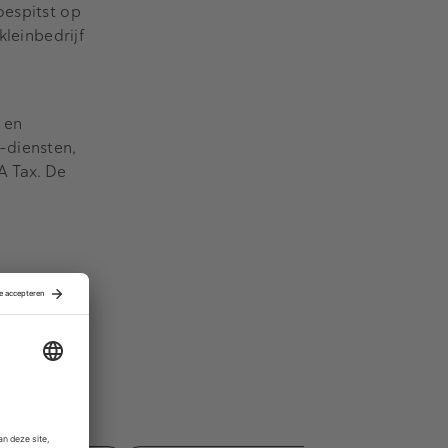
oespitst op
leinbedrijf
 en
-diensten,
A Tax. De