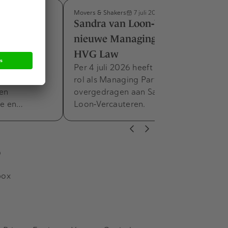
Movers & Shakers
7 juli 2026
m benoemd
Sandra van Loon‑Vercauteren
e M&A-
nieuwe Managing Partner bij
HVG Law
am benoemd
Per 4 juli 2026 heeft Frank Zandee zijn
A-praktijk.
rol als Managing Partner van HVG Law
 en
overgedragen aan Sandra van
he en…
Loon‑Vercauteren.
s
box