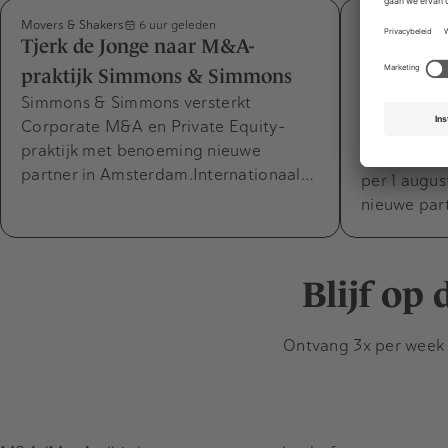
Movers & Shakers
Movers & Shak
6 uur geleden
Tjerk de Jonge naar M&A-
Désirée v
praktijk Simmons & Simmons
Capabel m
Simmons & Simmons versterkt
expertise
Corporate M&A en Private Equity-
CFO Capabel
praktijk met benoeming nieuwe
parttime di
partner in Amsterdam.Internationaal…
per 1 augus
nieuwe par
Blijf op
Ontvang 3x per week d