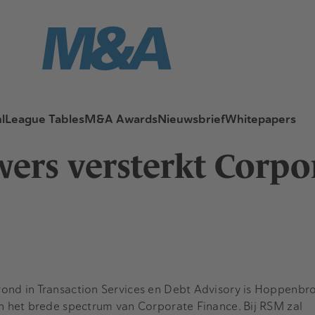
l
League Tables
M&A Awards
Nieuwsbrief
Whitepapers
rs versterkt Corpo
ond in Transaction Services en Debt Advisory is Hoppenbr
in het brede spectrum van Corporate Finance. Bij RSM zal