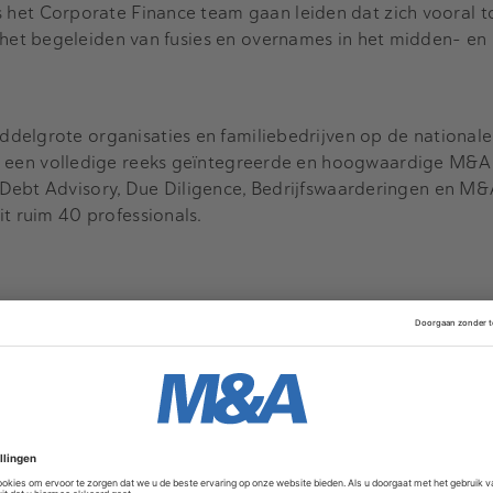
et Corporate Finance team gaan leiden dat zich vooral t
 het begeleiden van fusies en overnames in het midden- en k
delgrote organisaties en familiebedrijven op de nationale
 een volledige reeks geïntegreerde en hoogwaardige M&A
Debt Advisory, Due Diligence, Bedrijfswaarderingen en M&
it ruim 40 professionals.