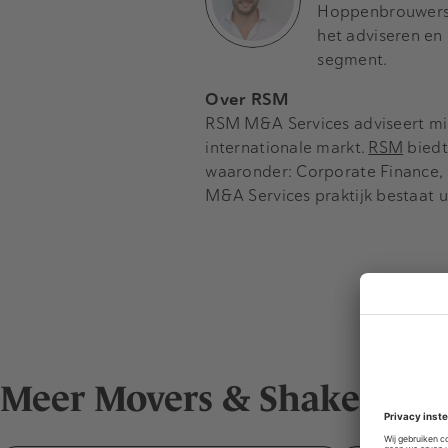
Hoppenbrouwers h
het adviseren en
segment.
Over RSM
RSM M&A Services adviseert mid
internationale markt.
RSM
biedt
waaronder: Corporate Finance, 
M&A Services praktijk bestaat u
Meer Movers & Shakers