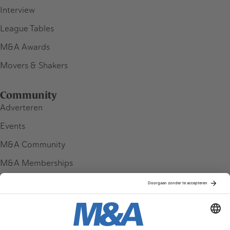
Interview
League Tables
M&A Awards
Movers & Shakers
Community
Adverteren
Events
M&A Community
M&A Memberships
League Tables
M&A Magazine
Partners