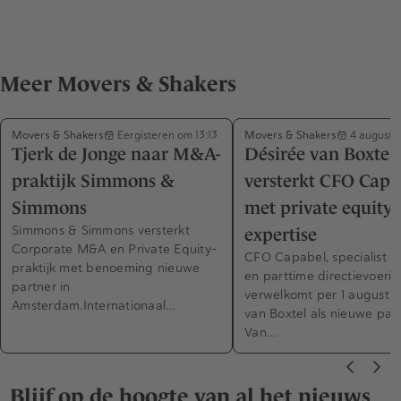
Meer Movers & Shakers
Movers & Shakers
Movers & Shakers
Eergisteren om 13:13
4 augustu
Tjerk de Jonge naar M&A-
Désirée van Boxtel
praktijk Simmons &
versterkt CFO Capa
Simmons
met private equity-
Simmons & Simmons versterkt
expertise
Corporate M&A en Private Equity-
CFO Capabel, specialist in
praktijk met benoeming nieuwe
en parttime directievoerin
partner in
verwelkomt per 1 augustus
Amsterdam.Internationaal…
van Boxtel als nieuwe part
Van…
Blijf op de hoogte van al het nieuws