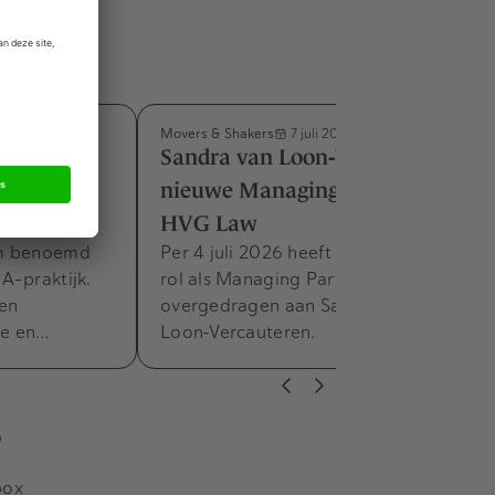
Movers & Shakers
7 juli 2026
m benoemd
Sandra van Loon‑Vercauteren
e M&A-
nieuwe Managing Partner bij
HVG Law
am benoemd
Per 4 juli 2026 heeft Frank Zandee zijn
A-praktijk.
rol als Managing Partner van HVG Law
 en
overgedragen aan Sandra van
he en…
Loon‑Vercauteren.
s
box