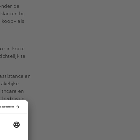
 onder de
klanten bij
 koop- als
or in korte
ichtelijk te
assistance en
akelijke
lthcare
en
A-bedrijven