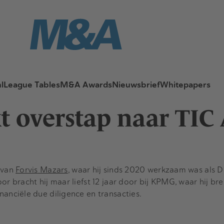
l
League Tables
M&A Awards
Nieuwsbrief
Whitepapers
t overstap naar TIC
 van
Forvis
Mazars
, waar hij sinds 2020 werkzaam was als D
or bracht hij maar liefst 12 jaar door bij KPMG, waar hij br
inanciële
due
diligence en transacties.