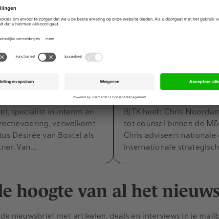
ers
Movers & Shakers
4 augustus 2026
7 juli 2026
an Boxtel versterkt CFO
BJTK: Chris Noorda
et private equity-
tot counsel binnen d
praktijk
, specialist in interim en
BJTK heeft Chris Noord
rectievoering, verwelkomt
tot counsel binnen de M&
tus Désirée van Boxtel als
Chris adviseert nationale
tner. Van…
internationale strategisc
 de hoogte van al het nieuw
e nieuwsbrief met artikelen, deals en interviews in je mail