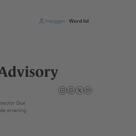
Inloggen
Word lid
 Advisory
irector
Due
ede ervaring