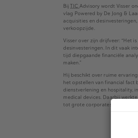
Bij
TIC
Advisory
wordt Visser ond
vlag
Powered
by
De Jong & Laan.
acquisities en desinvesteringen,
verkoopzijde.
Visser over zijn drijfveer: “Het 
desinvesteringen. In dit vaak in
tijd diepgaande financiële analys
maken.”
Hij beschikt over ruime ervarin
het opstellen van financial
fact
dienstverlening en
hospitality
, 
medical
devices
. Daarbij werkt
tot grote
corporates
en private