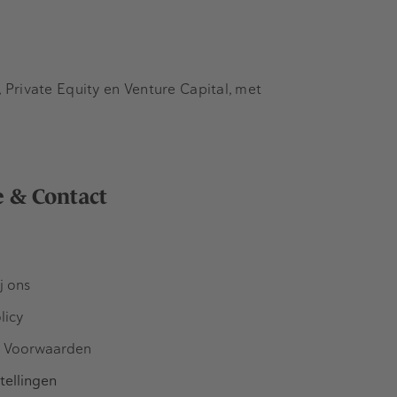
Private Equity en Venture Capital, met
e & Contact
j ons
licy
 Voorwaarden
tellingen