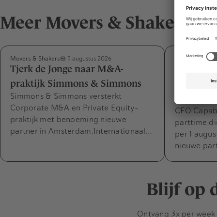
Meer Movers & Shakers
Movers & Shakers
Movers & Shak
5 augustus 2026
Tjerk de Jonge naar M&A-
Désirée v
praktijk Simmons & Simmons
Capabel m
Simmons & Simmons versterkt
expertise
Corporate M&A en Private Equity-
CFO Capabel
praktijk met benoeming nieuwe
parttime di
partner in Amsterdam.Internationaal…
per 1 augus
nieuwe par
Blijf op
Ontvang 3x per week d