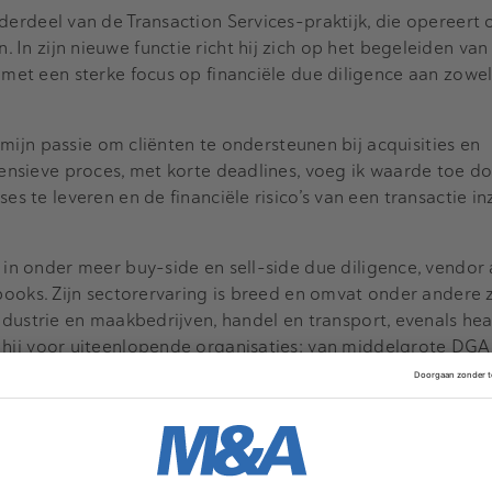
erdeel van de Transaction Services-praktijk, die opereert
 In zijn nieuwe functie richt hij zich op het begeleiden van 
 met een sterke focus op financiële
due
diligence aan zowel
is mijn passie om cliënten te ondersteunen bij acquisities en
tensieve proces, met korte deadlines, voeg ik waarde toe do
es te leveren en de financiële risico’s van een transactie inz
g in onder meer
buy
-side en
sell
-side
due
diligence,
vendor
books
. Zijn sectorervaring is breed en omvat onder andere z
industrie en maakbedrijven, handel en transport, evenals
hea
e hij voor uiteenlopende organisaties: van middelgrote DG
-
equitypartijen
.