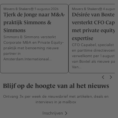
Movers & Shakers
Movers & Shakers
5 augustus 2026
4 augustu
Tjerk de Jonge naar M&A-
Désirée van Boxtel
praktijk Simmons &
versterkt CFO Capa
Simmons
met private equity-
Simmons & Simmons versterkt
expertise
Corporate M&A en Private Equity-
CFO Capabel, specialist in
praktijk met benoeming nieuwe
en parttime directievoerin
partner in
verwelkomt per 1 augustus
Amsterdam.Internationaal…
van Boxtel als nieuwe part
Van…
Blijf op de hoogte van al het nieuws
Ontvang 3x per week de nieuwsbrief met artikelen, deals en
interviews in je mailbox
Inschrijven