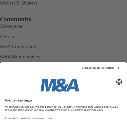
Movers & Shakers
Community
Adverteren
Events
M&A Community
M&A Memberships
League Tables
M&A Magazine
Partners
Service & Contact
Contact
FAQ