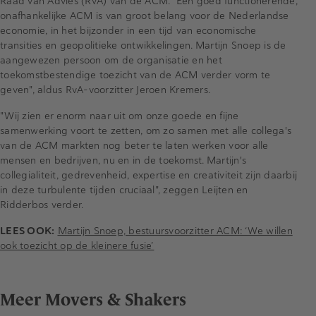
Raad van Advies (RvA) van de ACM. "Een goed functionerende,
onafhankelijke ACM is van groot belang voor de Nederlandse
economie, in het bijzonder in een tijd van economische
transities en geopolitieke ontwikkelingen. Martijn Snoep is de
aangewezen persoon om de organisatie en het
toekomstbestendige toezicht van de ACM verder vorm te
geven", aldus RvA-voorzitter Jeroen Kremers.
"Wij zien er enorm naar uit om onze goede en fijne
samenwerking voort te zetten, om zo samen met alle collega's
van de ACM markten nog beter te laten werken voor alle
mensen en bedrijven, nu en in de toekomst. Martijn's
collegialiteit, gedrevenheid, expertise en creativiteit zijn daarbij
in deze turbulente tijden cruciaal", zeggen Leijten en
Ridderbos verder.
LEES OOK:
Martijn Snoep, bestuursvoorzitter ACM: ‘We willen
ook toezicht op de kleinere fusie’
Meer Movers & Shakers