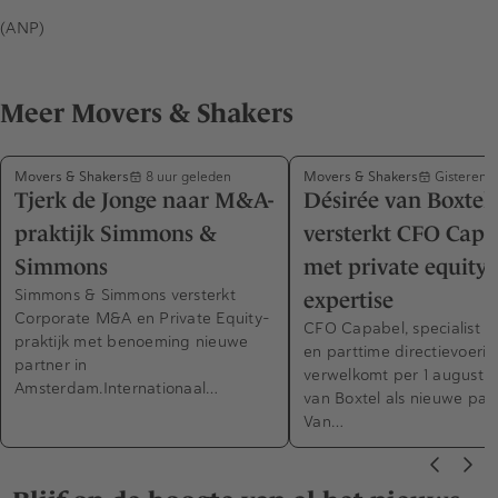
(ANP)
Meer Movers & Shakers
Movers & Shakers
Movers & Shakers
8 uur geleden
Gisteren 
Tjerk de Jonge naar M&A-
Désirée van Boxtel
praktijk Simmons &
versterkt CFO Capa
Simmons
met private equity-
Simmons & Simmons versterkt
expertise
Corporate M&A en Private Equity-
CFO Capabel, specialist in
praktijk met benoeming nieuwe
en parttime directievoerin
partner in
verwelkomt per 1 augustus
Amsterdam.Internationaal…
van Boxtel als nieuwe part
Van…