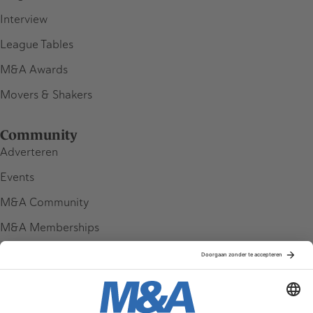
Interview
League Tables
M&A Awards
Movers & Shakers
Community
Adverteren
Events
M&A Community
M&A Memberships
League Tables
M&A Magazine
Partners