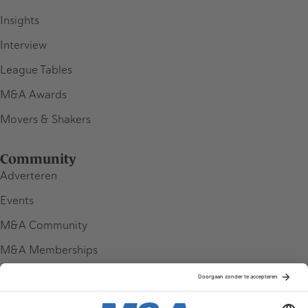
Insights
Interview
League Tables
M&A Awards
Movers & Shakers
Community
Adverteren
Events
M&A Community
M&A Memberships
League Tables
M&A Magazine