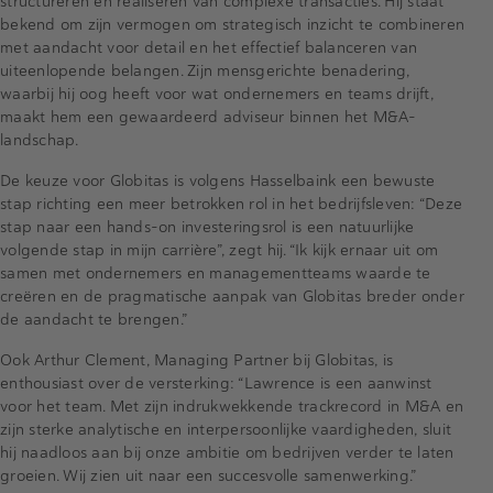
structureren en realiseren van complexe transacties. Hij staat
bekend om zijn vermogen om strategisch inzicht te combineren
met aandacht voor detail en het effectief balanceren van
uiteenlopende belangen. Zijn mensgerichte benadering,
waarbij hij oog heeft voor wat ondernemers en teams drijft,
maakt hem een gewaardeerd adviseur binnen het M&A-
landschap.
De keuze voor Globitas is volgens Hasselbaink een bewuste
stap richting een meer betrokken rol in het bedrijfsleven: “Deze
stap naar een hands-on investeringsrol is een natuurlijke
volgende stap in mijn carrière”, zegt hij. “Ik kijk ernaar uit om
samen met ondernemers en managementteams waarde te
creëren en de pragmatische aanpak van Globitas breder onder
de aandacht te brengen.”
Ook Arthur Clement, Managing Partner bij Globitas, is
enthousiast over de versterking: “Lawrence is een aanwinst
voor het team. Met zijn indrukwekkende trackrecord in M&A en
zijn sterke analytische en interpersoonlijke vaardigheden, sluit
hij naadloos aan bij onze ambitie om bedrijven verder te laten
groeien. Wij zien uit naar een succesvolle samenwerking.”