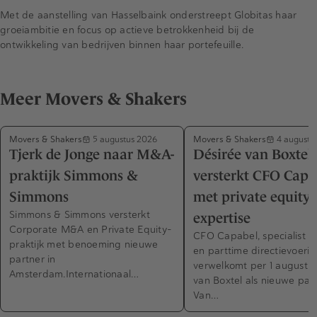
Met de aanstelling van Hasselbaink onderstreept Globitas haar
groeiambitie en focus op actieve betrokkenheid bij de
ontwikkeling van bedrijven binnen haar portefeuille.
Meer Movers & Shakers
Movers & Shakers
Movers & Shakers
5 augustus 2026
4 augustu
Tjerk de Jonge naar M&A-
Désirée van Boxtel
praktijk Simmons &
versterkt CFO Capa
Simmons
met private equity-
Simmons & Simmons versterkt
expertise
Corporate M&A en Private Equity-
CFO Capabel, specialist in
praktijk met benoeming nieuwe
en parttime directievoerin
partner in
verwelkomt per 1 augustus
Amsterdam.Internationaal…
van Boxtel als nieuwe part
Van…